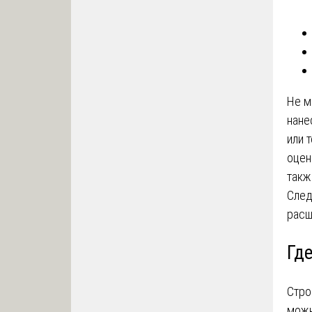
Не м
нане
или 
оцен
такж
След
расш
Где
Стро
можн