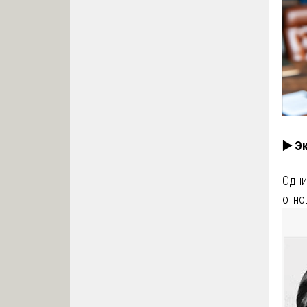
▶️ Э
Одни
отно