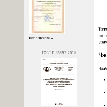
Таки
эксп
все лицензии →
зави
ГОСТ Р 56397-2015
Ча
Наиб