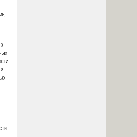
ии;
ма
дных
ести
 а
ых.
сти