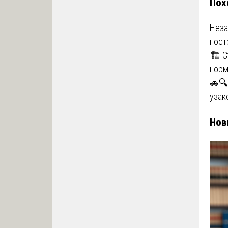
Пох
Неза
пост
🏗️ 
норм
🚗🔍
узак
Нов