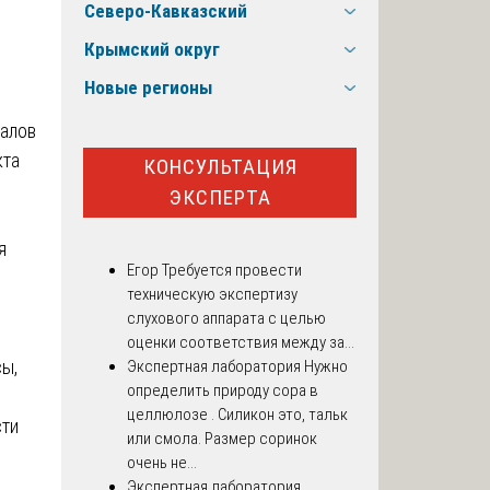
Северо-Кавказский
Крымский округ
Новые регионы
иалов
кта
КОНСУЛЬТАЦИЯ
ЭКСПЕРТА
я
Егор
Требуется провести
техническую экспертизу
слухового аппарата с целью
оценки соответствия между за...
сы,
Экспертная лаборатория
Нужно
определить природу сора в
целлюлозе . Силикон это, тальк
сти
или смола. Размер соринок
очень не...
Экспертная лаборатория