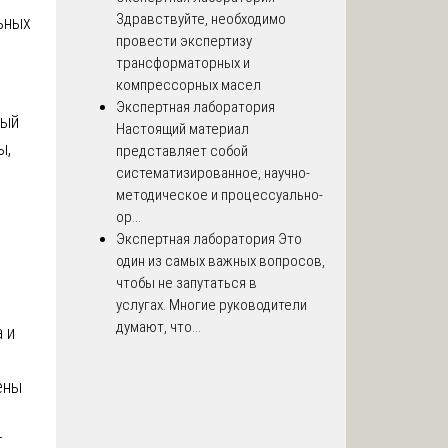
Здравствуйте, необходимо
ьных
провести экспертизу
трансформаторных и
компрессорных масел
Экспертная лаборатория
ный
Настоящий материал
ы,
представляет собой
систематизированное, научно-
методическое и процессуально-
ор...
Экспертная лаборатория
Это
один из самых важных вопросов,
чтобы не запутаться в
услугах. Многие руководители
думают, что...
 и
ены
т