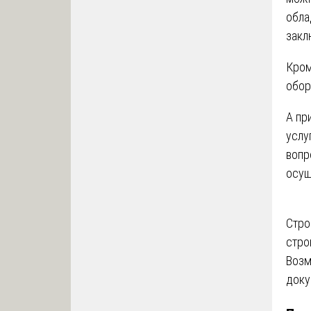
обла
закл
Кром
обор
А пр
услу
вопр
осущ
На
Стро
стро
по
Возм
за
доку