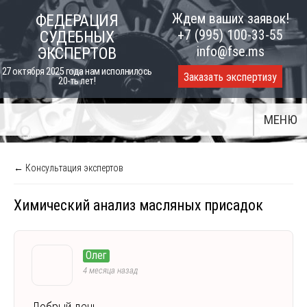
Skip
Ждем ваших заявок!
ФЕДЕРАЦИЯ
to
+7 (995) 100-33-55
СУДЕБНЫХ
content
info@fse.ms
ЭКСПЕРТОВ
27 октября 2025 года нам исполнилось
Заказать экспертизу
20-ть лет!
МЕНЮ
← Консультация экспертов
Химический анализ масляных присадок
Олег
4 месяца назад
Добрый день.