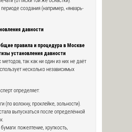
ечати (оттиски той же оснастки).
периоде создания (например, «январь-
ановления давности
 Общие правила и процедура в Москве
тизы установления давности
методов, так как ни один из них не даёт
использует несколько независимых
сперт определяет:
ги (по волокну, проклейке, зольности).
стала выпускаться после определённой
к.
 бумаги: пожелтение, хрупкость,