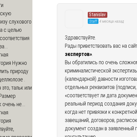
ти
ескую
Stanislav
изу слухового
Staff
4 месяца назад
а с целью
Здравствуйте.
соответствия
Рады приветствовать вас на сай
а...
экспертов»
.
тная
Вы обратились по очень сложно
тория
Нужно
криминалистической экспертизы
лить природу
(календарной) давности изготов
целлюлозе .
отдельных реквизитов (подписи, 
 это, тальк или
«соответствует ли дата докумен
 Размер
реальный период создания докуме
 очень не...
когда нет привязки к конкретно
тная
завещаний, договоров, расписок,
тория
документ создан в заявленный 
вуйте,
консультацию.