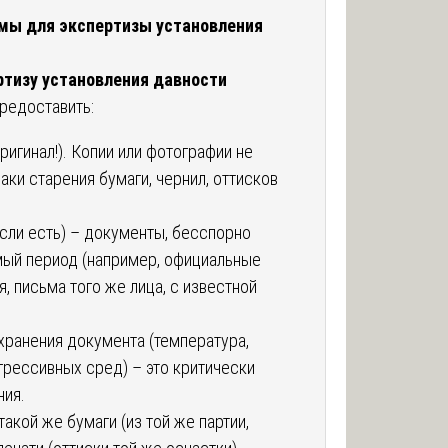
имы для экспертизы установления
ртизу установления давности
предоставить:
игинал!). Копии или фотографии не
аки старения бумаги, чернил, оттисков
сли есть) – документы, бесспорно
ый период (например, официальные
, письма того же лица, с известной
ранения документа (температура,
агрессивных сред) – это критически
ния.
акой же бумаги (из той же партии,