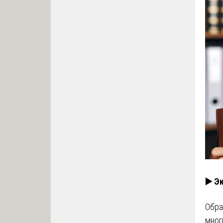
▶️ Э
Обра
мног