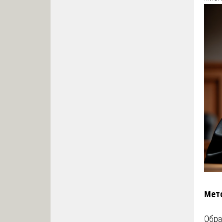
Мето
Обра