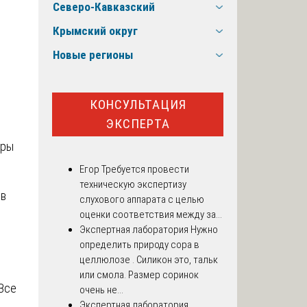
Северо-Кавказский
Крымский округ
Новые регионы
КОНСУЛЬТАЦИЯ
ЭКСПЕРТА
оры
Егор
Требуется провести
техническую экспертизу
ов
слухового аппарата с целью
оценки соответствия между за...
Экспертная лаборатория
Нужно
определить природу сора в
целлюлозе . Силикон это, тальк
или смола. Размер соринок
 Все
очень не...
Экспертная лаборатория