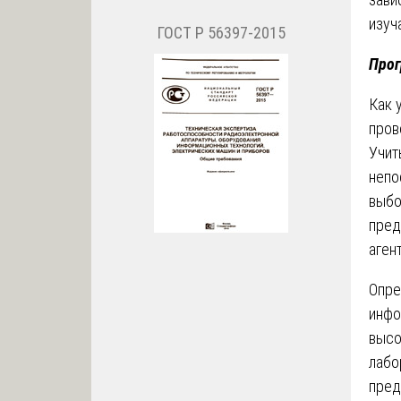
изуч
ГОСТ Р 56397-2015
Прог
Как 
пров
Учит
непо
выбо
пред
аген
Опре
инфо
высо
лабо
пред