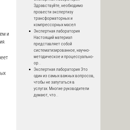
Здравствуйте, необходимо
провести экспертизу
трансформаторных и
компрессорных масел
Экспертная лаборатория
ем и
Настоящий материал
ия.
представляет собой
систематизированное, научно-
методическое и процессуально-
меет
ор...
Экспертная лаборатория
Это
ных
один из самых важных вопросов,
чтобы не запутаться в
услугах. Многие руководители
ю
думают, что...