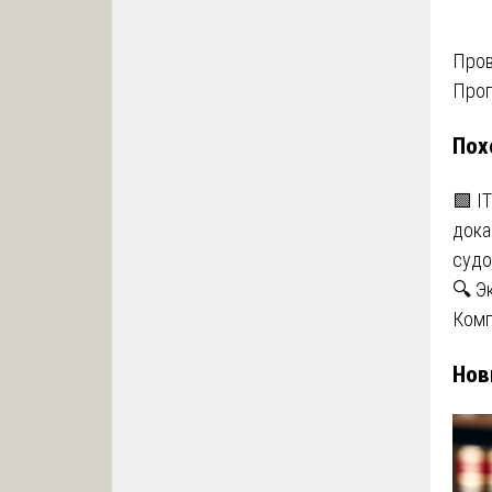
На
Пров
Прог
по
Пох
за
🟩 I
дока
судо
🔍 Э
Комп
Нов