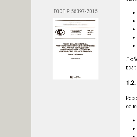
ГОСТ Р 56397-2015
Любо
возр
1.2
Росс
осно