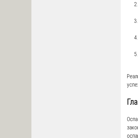
Реал
успе
Гл
Оспа
зако
оспа