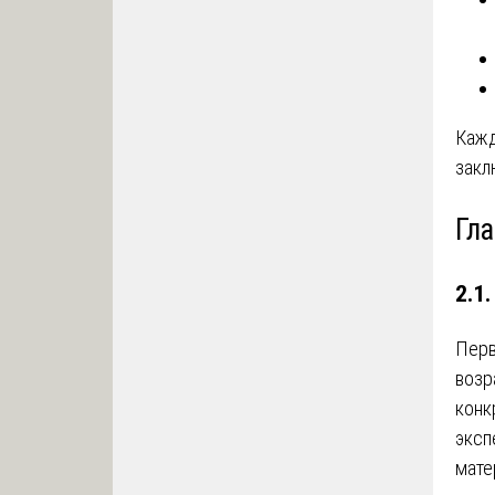
Кажд
закл
Гл
2.1
Перв
возр
конк
эксп
мате