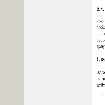
2.4
Иног
собс
несо
разъ
допу
Гл
Эффе
сист
дейс