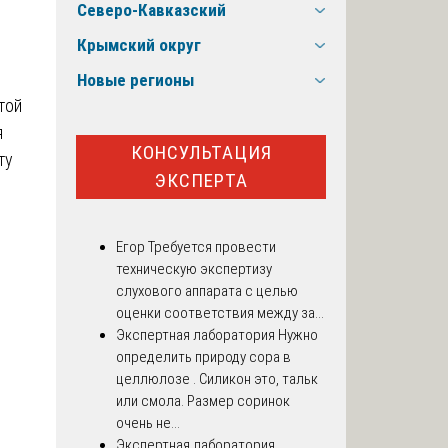
Северо-Кавказский
Крымский округ
Новые регионы
той
я
КОНСУЛЬТАЦИЯ
ту
ЭКСПЕРТА
Егор
Требуется провести
техническую экспертизу
слухового аппарата с целью
оценки соответствия между за...
Экспертная лаборатория
Нужно
определить природу сора в
целлюлозе . Силикон это, тальк
или смола. Размер соринок
очень не...
Экспертная лаборатория