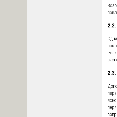
Возр
повл
2.2
Одни
повт
если
эксп
2.3
Допо
перв
ясно
перв
вопр