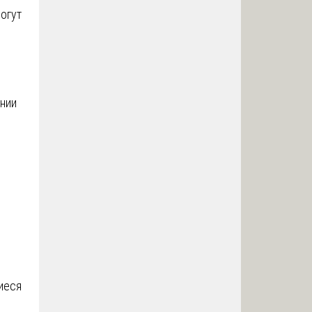
огут
ении
иеся