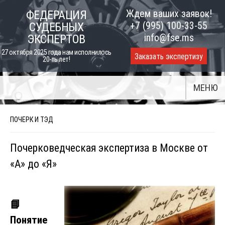
Skip
Ждем ваших заявок!
ФЕДЕРАЦИЯ
to
+7 (995) 100-33-55
СУДЕБНЫХ
content
info@fse.ms
ЭКСПЕРТОВ
27 октября 2025 года нам исполнилось
Заказать экспертизу
20-ть лет!
МЕНЮ
ПОЧЕРК И ТЭД
Почерковедческая экспертиза в Москве от
«А» до «Я»
📘
Понятие