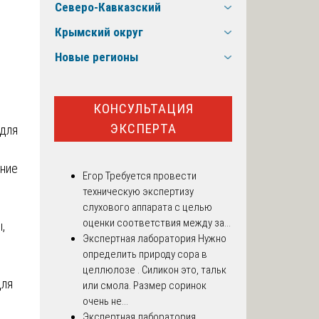
Северо-Кавказский
Крымский округ
Новые регионы
КОНСУЛЬТАЦИЯ
ЭКСПЕРТА
для
ение
Егор
Требуется провести
техническую экспертизу
слухового аппарата с целью
оценки соответствия между за...
,
Экспертная лаборатория
Нужно
определить природу сора в
целлюлозе . Силикон это, тальк
для
или смола. Размер соринок
очень не...
Экспертная лаборатория