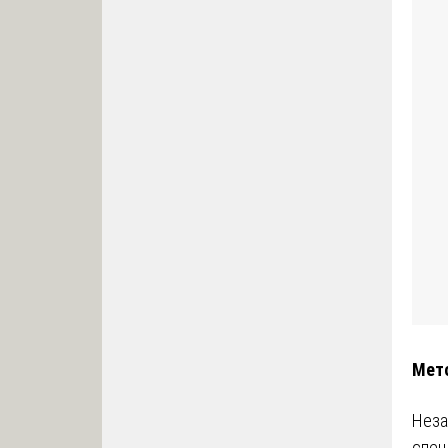
Мето
Неза
спец