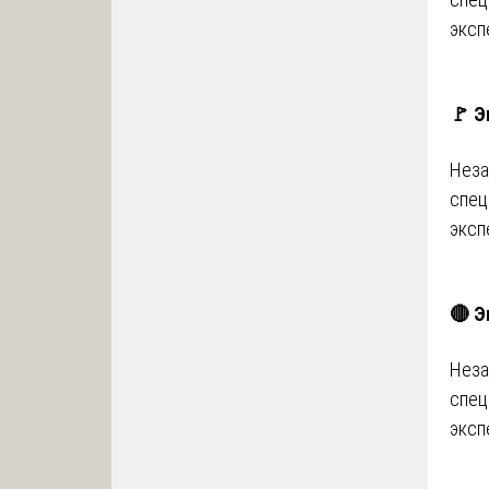
эксп
🚩 Э
Неза
спец
эксп
🔴 Э
Неза
спец
эксп