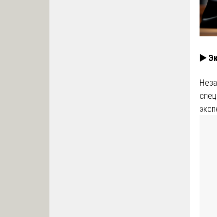
▶️ Э
Неза
спец
эксп