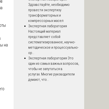
ов
Здравствуйте, необходимо
на
провести экспертизу
трансформаторных и
компрессорных масел
оты
Экспертная лаборатория
Настоящий материал
представляет собой
и
систематизированное, научно-
ды на
методическое и процессуально-
ор...
Экспертная лаборатория
Это
один из самых важных вопросов,
чтобы не запутаться в
услугах. Многие руководители
думают, что...
его