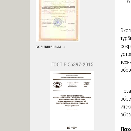
Эксп
турб
сокр
все лицензии →
устр
техн
ГОСТ Р 56397-2015
обор
На
Неза
обес
по
Инже
за
обра
Пох