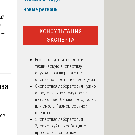
Новые регионы
ый
и
КОНСУЛЬТАЦИЯ
 —
ЭКСПЕРТА
Егор
Требуется провести
техническую экспертизу
слухового аппарата с целью
оценки соответствия между за...
иза
Экспертная лаборатория
Нужно
определить природу сора в
целлюлозе . Силикон это, тальк
или смола. Размер соринок
очень не...
ов.
Экспертная лаборатория
Здравствуйте, необходимо
провести экспертизу