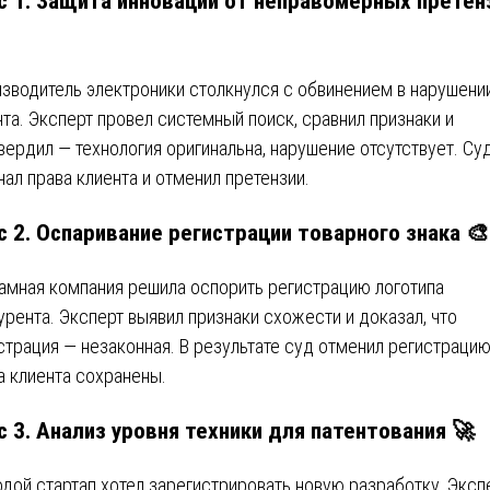
c 1. Защита инновации от неправомерных претен
зводитель электроники столкнулся с обвинением в нарушени
нта. Эксперт провел системный поиск, сравнил признаки и
вердил — технология оригинальна, нарушение отсутствует. Су
нал права клиента и отменил претензии.
c 2. Оспаривание регистрации товарного знака 🎨
амная компания решила оспорить регистрацию логотипа
урента. Эксперт выявил признаки схожести и доказал, что
страция — незаконная. В результате суд отменил регистрацию
а клиента сохранены.
c 3. Анализ уровня техники для патентования 🚀
дой стартап хотел зарегистрировать новую разработку. Эксп