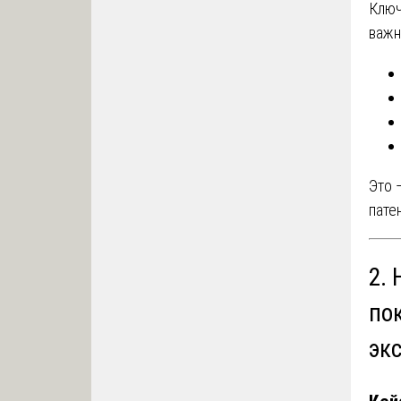
Ключ
важн
Это 
пате
2.
по
эк