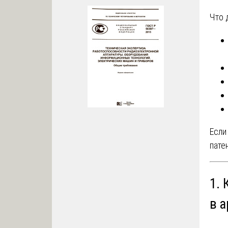
Что 
Если
пате
1. 
в 