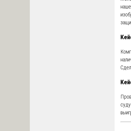
наше
изоб
защи
Кей
Комп
нали
Сдел
Кей
Пров
суду
выиг