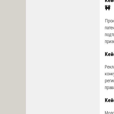
Кей
🚧
Прои
пате
подт
приз
Кей
Рекл
конк
реги
прав
Кей
Моло