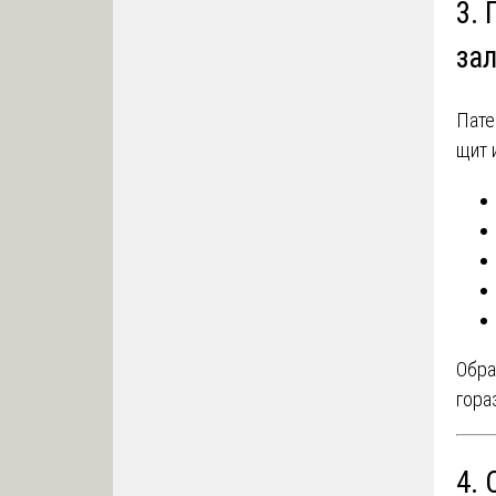
3.
за
Пате
щит 
Обра
гора
4.