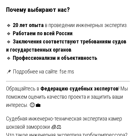
Почему выбирают нас?
🔹
20 лет опыта
в проведении инженерных экспертиз.
🔹
Работаем по всей России
.
🔹
Заключения соответствуют требованиям судов
и государственных органов
.
🔹
Профессионализм и объективность
.
📌 Подробнее на сайте:
fse.ms
Обращайтесь в
Федерацию судебных экспертов
! Мы
поможем оценить качество проекта и защитить ваши
интересы. 😊💼
Навигация
Судебная инженерно-техническая экспертиза камер
шоковой заморозки 🧊⚖️
по
Что такое инженерная экспертиза турбокомпрессора?