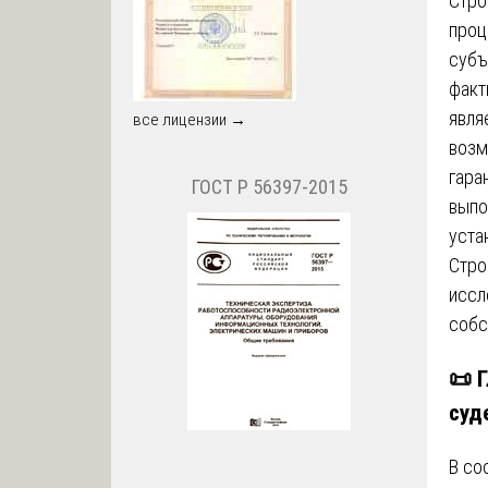
Стро
проц
субъ
факт
явля
все лицензии →
возм
гара
ГОСТ Р 56397-2015
выпо
уста
Стро
иссл
собс
📜 
суд
В со