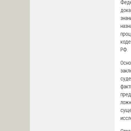
Феде
дока
знан
назн
проц
коде
РФ.
Осно
закл
суде
факт
пред
ложн
суще
иссл