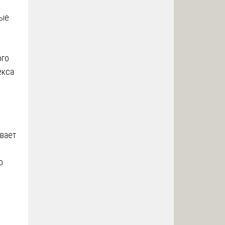
ные
ого
екса
ивает
о