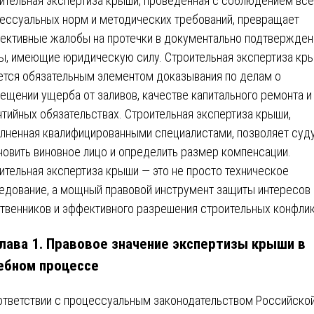
ительная экспертиза крыши, проведенная с соблюдением все
ессуальных норм и методических требований, превращает
ективные жалобы на протечки в документально подтвержде
ы, имеющие юридическую силу. Строительная экспертиза кр
ется обязательным элементом доказывания по делам о
ещении ущерба от заливов, качестве капитального ремонта и
нтийных обязательствах. Строительная экспертиза крыши,
лненная квалифицированными специалистами, позволяет суд
новить виновное лицо и определить размер компенсации.
ительная экспертиза крыши — это не просто техническое
едование, а мощный правовой инструмент защиты интересов
твенников и эффективного разрешения строительных конфлик
Глава 1. Правовое значение экспертизы крыши в
ебном процессе
ответствии с процессуальным законодательством Российско