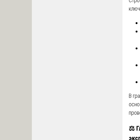
Стро
ключ
В гр
осно
пров
⚖️ 
экс