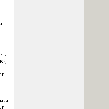
ми
чину
ей).
и и
ик и
или