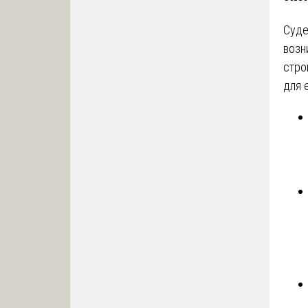
Суде
возн
стро
для 