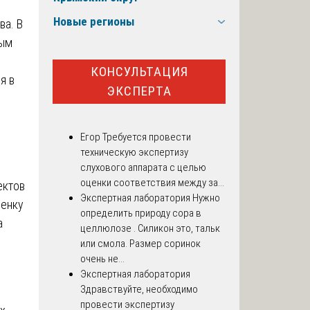
Новые регионы
ва. В
ным
КОНСУЛЬТАЦИЯ
я в
ЭКСПЕРТА
Егор
Требуется провести
техническую экспертизу
слухового аппарата с целью
оценки соответствия между за...
ектов
Экспертная лаборатория
Нужно
ценку
определить природу сора в
а
целлюлозе . Силикон это, тальк
или смола. Размер соринок
очень не...
Экспертная лаборатория
Здравствуйте, необходимо
провести экспертизу