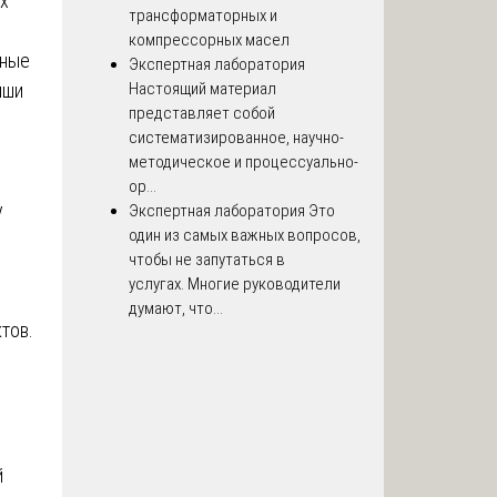
х
трансформаторных и
компрессорных масел
нные
Экспертная лаборатория
ыши
Настоящий материал
представляет собой
систематизированное, научно-
методическое и процессуально-
ор...
у
Экспертная лаборатория
Это
один из самых важных вопросов,
чтобы не запутаться в
услугах. Многие руководители
думают, что...
тов.
й