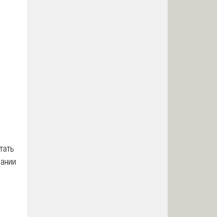
тать
зании