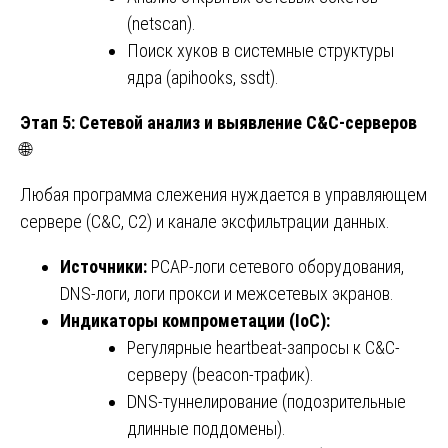
(netscan).
Поиск хуков в системные структуры
ядра (apihooks, ssdt).
Этап 5: Сетевой анализ и выявление C&C-серверов
🌐
Любая программа слежения нуждается в управляющем
сервере (C&C, C2) и канале эксфильтрации данных.
Источники:
PCAP-логи сетевого оборудования,
DNS-логи, логи прокси и межсетевых экранов.
Индикаторы компрометации (IoC):
Регулярные heartbeat-запросы к C&C-
серверу (beacon-трафик).
DNS-туннелирование (подозрительные
длинные поддомены).