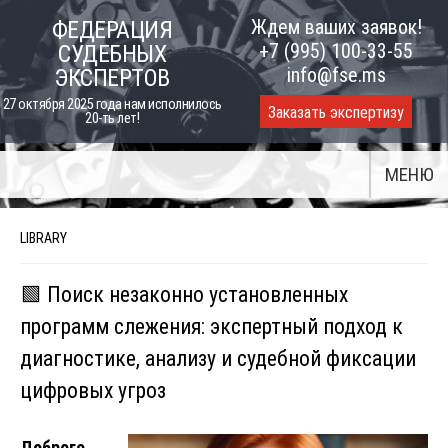
Skip
Ждем ваших заявок!
ФЕДЕРАЦИЯ
to
+7 (995) 100-33-55
СУДЕБНЫХ
content
info@fse.ms
ЭКСПЕРТОВ
27 октября 2025 года нам исполнилось
Заказать экспертизу
20-ть лет!
МЕНЮ
LIBRARY
🟩 Поиск незаконно установленных
программ слежения: экспертный подход к
диагностике, анализу и судебной фиксации
цифровых угроз
Доброго