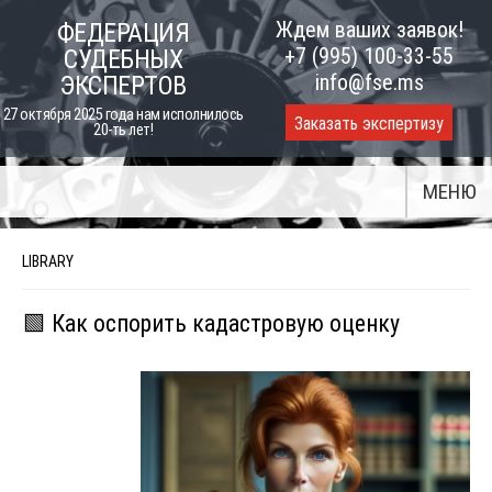
Skip
Ждем ваших заявок!
ФЕДЕРАЦИЯ
to
+7 (995) 100-33-55
СУДЕБНЫХ
content
info@fse.ms
ЭКСПЕРТОВ
27 октября 2025 года нам исполнилось
Заказать экспертизу
20-ть лет!
МЕНЮ
LIBRARY
🟩 Как оспорить кадастровую оценку