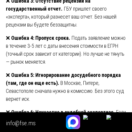
❌
Ошибка 3: Отсутствие рецензии на
государственный отчет.
ГБУ пришлет своего
«эксперта», который разнесет ваш отчет. Без нашей
рецензии вы будете беззащитны.
❌
Ошибка 4: Пропуск срока.
Подать заявление можно
в течение 3-5 лет с даты внесения стоимости в ЕГРН
(точный срок зависит от категории). Но лучше не тянуть
— рынок меняется.
❌
Ошибка 5: Игнорирование досудебного порядка
(там, где он еще есть).
В Москве, Питере,
Севастополе сначала нужно в комиссию. Без этого суд
вернет иск.
❌
Ошибка 6: Неучастие в судебной экспертизе.
Если
суд назначил эксперта, а вы не взаимодействуете —
info@fse.ms
эксперт может сделать выводы против вас. Наш