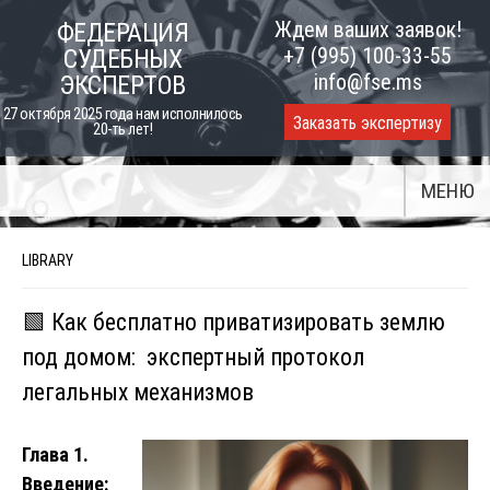
Skip
Ждем ваших заявок!
ФЕДЕРАЦИЯ
to
+7 (995) 100-33-55
СУДЕБНЫХ
content
info@fse.ms
ЭКСПЕРТОВ
27 октября 2025 года нам исполнилось
Заказать экспертизу
20-ть лет!
МЕНЮ
LIBRARY
🟩 Как бесплатно приватизировать землю
под домом: экспертный протокол
легальных механизмов
Глава 1.
Введение: