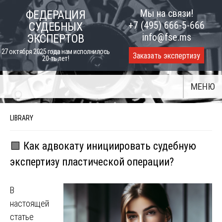
Skip
Мы на связи!
ФЕДЕРАЦИЯ
to
+7 (495) 666-5-666
СУДЕБНЫХ
content
info@fse.ms
ЭКСПЕРТОВ
27 октября 2025 года нам исполнилось
Заказать экспертизу
20-ть лет!
МЕНЮ
LIBRARY
🟩 Как адвокату инициировать судебную
экспертизу пластической операции?
В
настоящей
статье