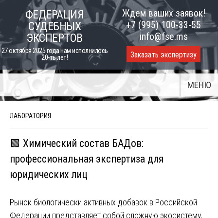
Skip
Ждем ваших заявок!
ФЕДЕРАЦИЯ
to
+7 (995) 100-33-55
СУДЕБНЫХ
content
info@fse.ms
ЭКСПЕРТОВ
27 октября 2025 года нам исполнилось
Заказать экспертизу
20-ть лет!
МЕНЮ
ЛАБОРАТОРИЯ
🟩 Химический состав БАДов:
профессиональная экспертиза для
юридических лиц
Рынок биологически активных добавок в Российской
Федерации представляет собой сложную экосистему,