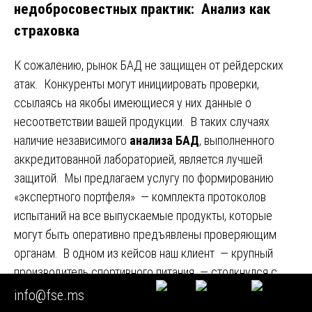
недобросовестных практик: Анализ как
страховка
К сожалению, рынок БАД не защищен от рейдерских
атак. Конкуренты могут инициировать проверки,
ссылаясь на якобы имеющиеся у них данные о
несоответствии вашей продукции. В таких случаях
наличие независимого
анализа БАД
, выполненного
аккредитованной лабораторией, является лучшей
защитой. Мы предлагаем услугу по формированию
«экспертного портфеля» — комплекта протоколов
испытаний на все выпускаемые продукты, которые
могут быть оперативно предъявлены проверяющим
органам. В одном из кейсов наш клиент — крупный
производитель спортивного питания — столкнулся с
внезапной проверкой Роспотребнадзора по наводке
info@fse.ms
конкурента. Благодаря тому, что у него была наша