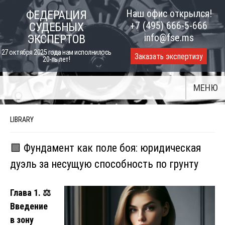
Skip
Наш офис открылся!
ФЕДЕРАЦИЯ
to
+7 (495) 666-5-666
СУДЕБНЫХ
content
info@fse.ms
ЭКСПЕРТОВ
27 октября 2025 года нам исполнилось
Заказать экспертизу
20-ть лет!
МЕНЮ
LIBRARY
🟩 Фундамент как поле боя: юридическая
дуэль за несущую способность по грунту
Глава 1.
⚖️
Введение
в зону