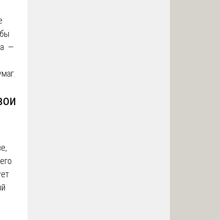
е
обы
на —
умаг.
вои
е,
оего
ует
ый