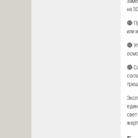
заме
на 3
🔴 П
или 
🔴 У
осмо
🔴 С
согл
трещ
Эксп
един
свет
жерт