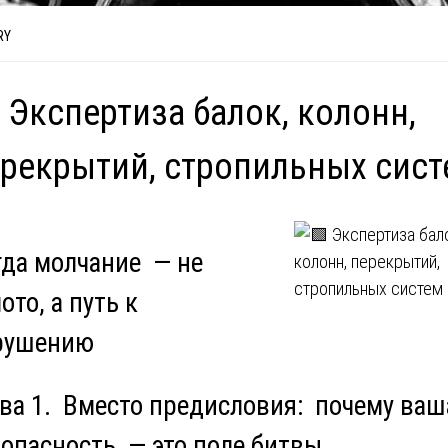
RY
 Экспертиза балок, колонн,
рекрытий, стропильных сис
гда молчание — не
ото, а путь к
рушению
ава 1. Вместо предисловия: почему ваш
зопасность — это поле битвы