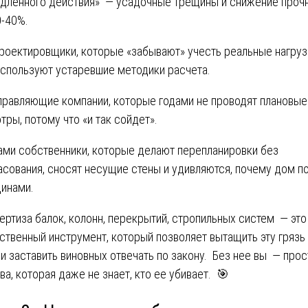
дленного действия» — усадочные трещины и снижение проч
0-40%.
роектировщики, которые «забывают» учесть реальные нагруз
используют устаревшие методики расчета.
правляющие компании, которые годами не проводят плановые
тры, потому что «и так сойдет».
ами собственники, которые делают перепланировки без
асования, сносят несущие стены и удивляются, почему дом п
инами.
ертиза балок, колонн, перекрытий, стропильных систем — это
ственный инструмент, который позволяет вытащить эту грязь
 и заставить виновных отвечать по закону. Без нее вы — прос
ва, которая даже не знает, кто ее убивает. 🎯