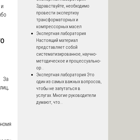
 и
Здравствуйте, необходимо
провести экспертизу
ибо
трансформаторных и
компрессорных масел
Экспертная лаборатория
то
Настоящий материал
представляет собой
систематизированное, научно-
методическое и процессуально-
ор...
Экспертная лаборатория
Это
. За
один из самых важных вопросов,
лиц,
чтобы не запутаться в
услугах. Многие руководители
думают, что...
ономя