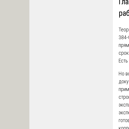
Гл
ра
Теор
384-
прям
срок
Есть
Но в
доку
прим
стро
эксп
эксп
гото
корп