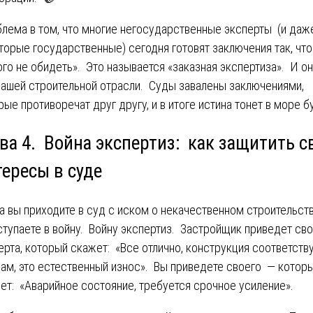
лема в том, что многие негосударственные эксперты (и даж
торые государственные) сегодня готовят заключения так, чт
ого не обидеть». Это называется «заказная экспертиза». И о
нашей строительной отрасли. Суды завалены заключениями,
рые противоречат друг другу, и в итоге истина тонет в море б
ава 4. Война экспертиз: как защитить с
тересы в суде
а вы приходите в суд с иском о некачественном строительств
ступаете в войну. Войну экспертиз. Застройщик приведет св
ерта, который скажет: «Все отлично, конструкция соответств
ам, это естественный износ». Вы приведете своего — котор
ет: «Аварийное состояние, требуется срочное усиление».