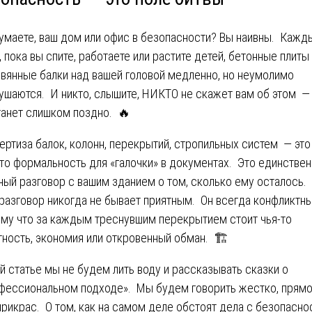
умаете, ваш дом или офис в безопасности? Вы наивны. Кажд
, пока вы спите, работаете или растите детей, бетонные плиты
вянные балки над вашей головой медленно, но неумолимо
ушаются. И никто, слышите, НИКТО не скажет вам об этом —
танет слишком поздно. 🔥
ертиза балок, колонн, перекрытий, стропильных систем — это
то формальность для «галочки» в документах. Это единстве
ный разговор с вашим зданием о том, сколько ему осталось.
 разговор никогда не бывает приятным. Он всегда конфликтн
му что за каждым треснувшим перекрытием стоит чья-то
тность, экономия или откровенный обман. 🏗️
ой статье мы не будем лить воду и рассказывать сказки о
фессиональном подходе». Мы будем говорить жестко, прямо
прикрас. О том, как на самом деле обстоят дела с безопасн