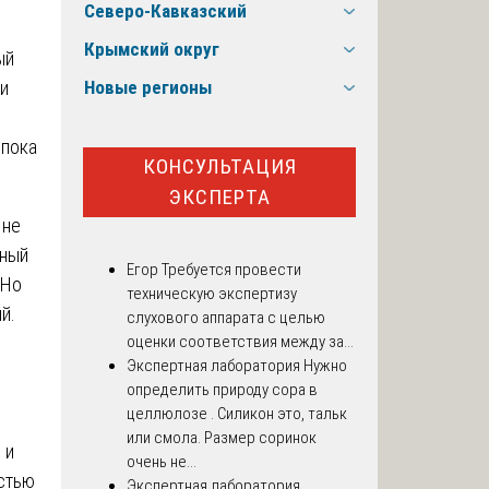
Северо-Кавказский
Крымский округ
ый
 и
Новые регионы
 пока
КОНСУЛЬТАЦИЯ
ЭКСПЕРТА
 не
нный
Егор
Требуется провести
 Но
техническую экспертизу
ый.
слухового аппарата с целью
оценки соответствия между за...
Экспертная лаборатория
Нужно
определить природу сора в
целлюлозе . Силикон это, тальк
или смола. Размер соринок
 и
очень не...
остью
Экспертная лаборатория