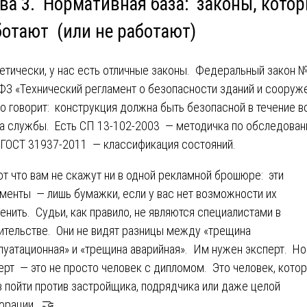
ава 3. Нормативная база: законы, кото
ботают (или не работают)
етически, у нас есть отличные законы. Федеральный закон 
ФЗ «Технический регламент о безопасности зданий и сооруж
о говорит: конструкция должна быть безопасной в течение в
а службы. Есть СП 13-102-2003 — методичка по обследова
 ГОСТ 31937-2011 — классификация состояний.
от что вам не скажут ни в одной рекламной брошюре: эти
менты — лишь бумажки, если у вас нет возможности их
енить. Судьи, как правило, не являются специалистами в
ительстве. Они не видят разницы между «трещина
луатационная» и «трещина аварийная». Им нужен эксперт. Но
ерт — это не просто человек с дипломом. Это человек, кото
в пойти против застройщика, подрядчика или даже целой
орации. 🤝