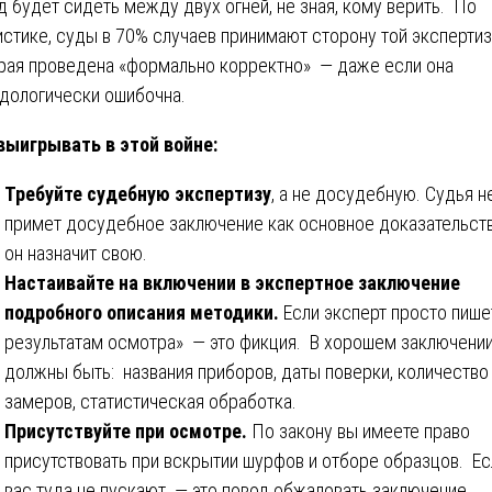
д будет сидеть между двух огней, не зная, кому верить. По
истике, суды в 70% случаев принимают сторону той экспертиз
рая проведена «формально корректно» — даже если она
дологически ошибочна.
выигрывать в этой войне:
Требуйте судебную экспертизу
, а не досудебную. Судья н
примет досудебное заключение как основное доказательст
он назначит свою.
Настаивайте на включении в экспертное заключение
подробного описания методики.
Если эксперт просто пише
результатам осмотра» — это фикция. В хорошем заключени
должны быть: названия приборов, даты поверки, количество
замеров, статистическая обработка.
Присутствуйте при осмотре.
По закону вы имеете право
присутствовать при вскрытии шурфов и отборе образцов. Ес
вас туда не пускают — это повод обжаловать заключение.