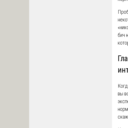
Проб
неко
«ник
бич 
кото
Гл
ин
Когд
вы в
эксп
норм
скаж