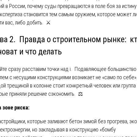
ий в России, почему суды превращаются в поле боя за истину
экспертиза становится тем самым оружием, которое может л
ти вас, либо добить. ⚔️
ава 2. Правда о строительном рынке: к
оват и что делать
йте сразу расставим точки над i. Подавляющее большинство
лем с несущими конструкциями возникает не «само по себе»
ой трещиной в колонне стоит конкретный человек или группа 
рые приняли решение сэкономить. ⚖️
в зоне риска:
астройщики, которые заливают бетон зимой без прогрева, эк
лектроэнергии, но закладывая в конструкцию «бомбу