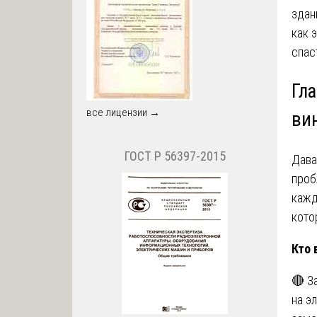
здан
как 
спас
Гл
все лицензии →
вин
ГОСТ Р 56397-2015
Дава
проб
кажд
кото
Кто 
🔴 З
на э