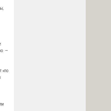
ы,
е
во —
т «по
и
ли