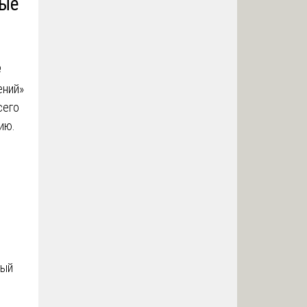
рые
№
ений»
сего
нию.
рый