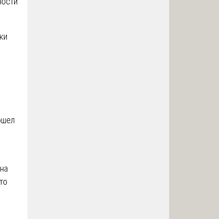
ности
ки
ошел
 на
то