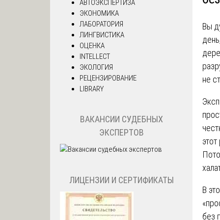
АВТОЭКСПЕРТИЗА
ЭКОНОМИКА
ЛАБОРАТОРИЯ
Вы д
ЛИНГВИСТИКА
день
ОЦЕНКА
дере
INTELLECT
разр
ЭКОЛОГИЯ
РЕЦЕНЗИРОВАНИЕ
не с
LIBRARY
Эксп
прос
ВАКАНСИИ СУДЕБНЫХ
чест
ЭКСПЕРТОВ
этот
Пото
хала
ЛИЦЕНЗИИ И СЕРТИФИКАТЫ
В эт
«про
без 