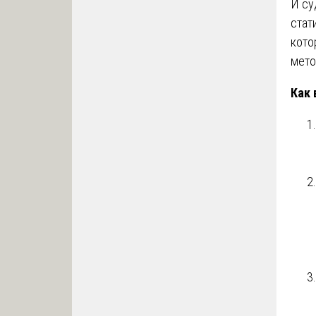
И су
стат
кото
мето
Как 