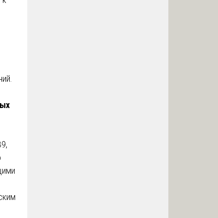
ний.
ных
9,
о
щими
еским