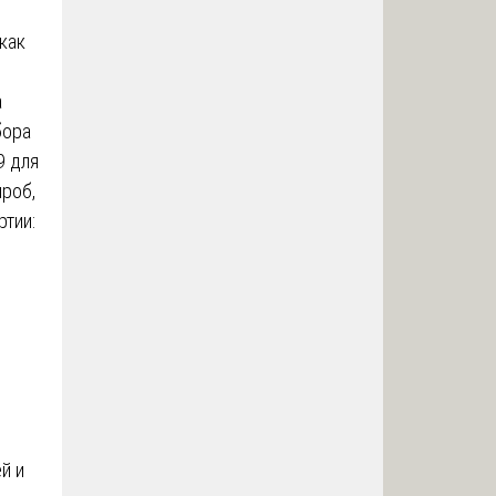
как
а
бора
9 для
проб,
тии:
й и