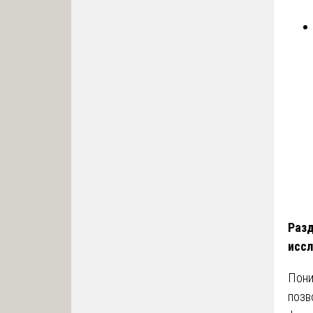
Разд
иссл
Пони
позв