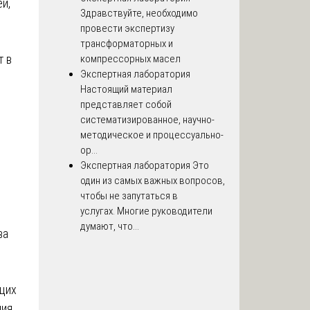
й,
Здравствуйте, необходимо
провести экспертизу
трансформаторных и
т в
компрессорных масел
Экспертная лаборатория
Настоящий материал
представляет собой
систематизированное, научно-
методическое и процессуально-
ор...
Экспертная лаборатория
Это
один из самых важных вопросов,
чтобы не запутаться в
услугах. Многие руководители
думают, что...
ва
щих
ия.