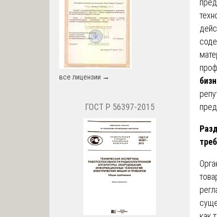
пред
техн
дейс
соде
мате
проф
все лицензии →
бизн
репу
пред
ГОСТ Р 56397-2015
Разд
треб
Орга
това
регл
суще
как 