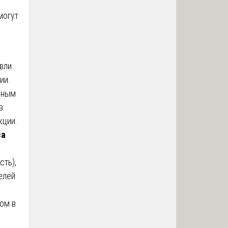
могут
вли
ии.
нным
в
кции.
са
сть),
елей
ом в