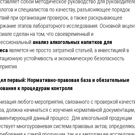
ставляет собой методическое руководство для руководителе
ологов и специалистов по качеству, разъясняющее порядок
твий при организации проверок, а также раскрывающее
ржание этапов лабораторного исследования. Основной акцен
риале сделан на том, что своевременный и
ессиональный
анализ алкогольных напитков для
еса
является не просто затратной статьей, а инвестицией в
тационную устойчивость и экономическую безопасность
приятия.
ел первый: Нормативно-правовая база и обязательные
ования к процедурам контроля
низация любого мероприятия, связанного с проверкой качест
ра, должна начинаться с изучения нормативной документации,
аментирующей данный процесс. Для алкогольной продукции
ствует многоуровневая система правовых актов, определяю
требования к самой продукции, так и к методам ее исследован