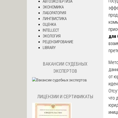
госу
АВТОЭКСПЕРТИЗА
ЭКОНОМИКА
эффе
ЛАБОРАТОРИЯ
прод
ЛИНГВИСТИКА
комм
ОЦЕНКА
прио
INTELLECT
для 
ЭКОЛОГИЯ
РЕЦЕНЗИРОВАНИЕ
взаи
LIBRARY
прет
Мето
ВАКАНСИИ СУДЕБНЫХ
данн
ЭКСПЕРТОВ
от ю
иден
Отсу
ЛИЦЕНЗИИ И СЕРТИФИКАТЫ
что 
юрид
иниц