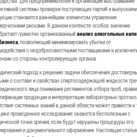
дарства. Для предпринимателей и организаций выстраивание
ктивной системы проверки поступающих партий и выпускаем
укции становится важнейшим элементом управления
ерческими рисками. В данном контексте особое значение
бретает грамотно организованный
анализ алкогольных напи
бизнеса
, позволяющий минимизировать убытки от
модействия с недобросовестными поставщиками и исключит
ензии со стороны контролирующих органов.
дический подход к решению задачи обеспечения достоверн
ыми о составе и свойствах спиртосодержащей жидкости тре
ридического лица понимания регламентов отбора проб, прави
тификации продукции и интерпретации лабораторных протоко
тствие системных знаний в данной области может привести к 
даже проведенное исследование окажется бесполезным с
ической точки зрения, если будут нарушены процедуры его
иирования и документального оформления. Настоящая статья