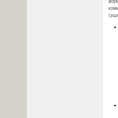
форм
комм
суще