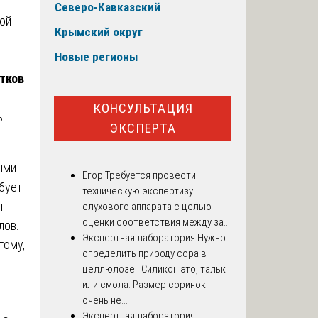
Северо-Кавказский
ой
Крымский округ
Новые регионы
тков
КОНСУЛЬТАЦИЯ
ь
ЭКСПЕРТА
ыми
Егор
Требуется провести
бует
техническую экспертизу
л
слухового аппарата с целью
оценки соответствия между за...
лов.
Экспертная лаборатория
Нужно
тому,
определить природу сора в
целлюлозе . Силикон это, тальк
или смола. Размер соринок
очень не...
Экспертная лаборатория