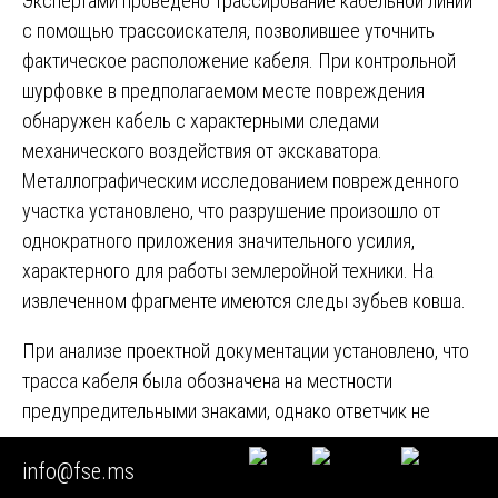
Экспертами проведено трассирование кабельной линии
с помощью трассоискателя, позволившее уточнить
фактическое расположение кабеля. При контрольной
шурфовке в предполагаемом месте повреждения
обнаружен кабель с характерными следами
механического воздействия от экскаватора.
Металлографическим исследованием поврежденного
участка установлено, что разрушение произошло от
однократного приложения значительного усилия,
характерного для работы землеройной техники. На
извлеченном фрагменте имеются следы зубьев ковша.
При анализе проектной документации установлено, что
трасса кабеля была обозначена на местности
предупредительными знаками, однако ответчик не
принял мер к уточнению расположения подземных
info@fse.ms
коммуникаций перед началом работ. Заключение