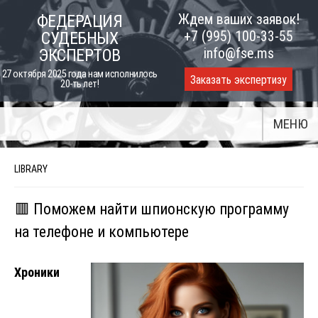
Skip
Ждем ваших заявок!
ФЕДЕРАЦИЯ
to
+7 (995) 100-33-55
СУДЕБНЫХ
content
info@fse.ms
ЭКСПЕРТОВ
27 октября 2025 года нам исполнилось
Заказать экспертизу
20-ть лет!
МЕНЮ
LIBRARY
🟥 Поможем найти шпионскую программу
на телефоне и компьютере
Хроники