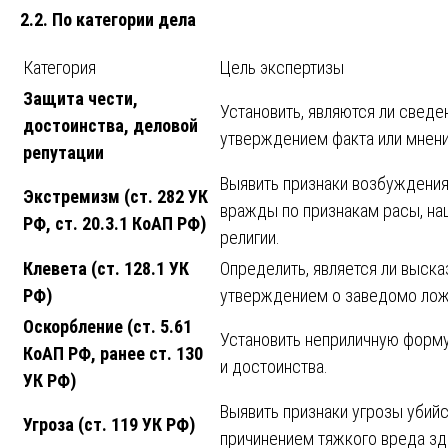
2.2. По категории дела
Категория
Цель экспертизы
Защита чести,
Установить, являются ли свед
достоинства, деловой
утверждением факта или мнен
репутации
Выявить признаки возбуждения
Экстремизм (ст. 282 УК
вражды по признакам расы, на
РФ, ст. 20.3.1 КоАП РФ)
религии.
Клевета (ст. 128.1 УК
Определить, является ли выск
РФ)
утверждением о заведомо лож
Оскорбление (ст. 5.61
Установить неприличную форму
КоАП РФ, ранее ст. 130
и достоинства.
УК РФ)
Выявить признаки угрозы убий
Угроза (ст. 119 УК РФ)
причинением тяжкого вреда з