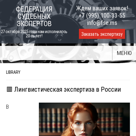
Skip
Ждем ваших заявок!
ФЕДЕРАЦИЯ
to
+7 (995) 100-33-55
СУДЕБНЫХ
content
info@fse.ms
ЭКСПЕРТОВ
27 октября 2025 года нам исполнилось
Заказать экспертизу
20-ть лет!
МЕНЮ
LIBRARY
🟥 Лингвистическая экспертиза в России
В