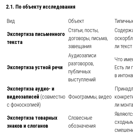
2.1. По объекту исследования
Вид
Объект
Типичны
Статьи, посты,
Содержа
Экспертиза письменного
договоры, письма,
оскорбл
текста
завещания
ли текст
Аудиозаписи
Что име
разговоров,
Экспертиза устной речи
Есть ли 
публичных
в интона
выступлений
Экспертиза аудио- и
Принадл
видеозаписей
(совместно
Фонограммы, видео
конкрет
с фоноскопией)
ли монт
Являютс
Экспертиза товарных
Словесные
сходным
знаков и слоганов
обозначения
смешен