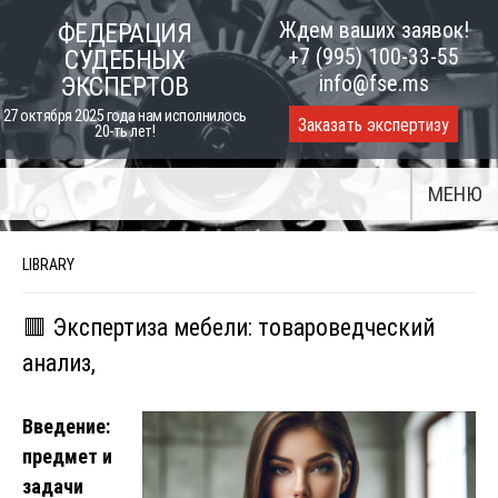
Skip
Ждем ваших заявок!
ФЕДЕРАЦИЯ
to
+7 (995) 100-33-55
СУДЕБНЫХ
content
info@fse.ms
ЭКСПЕРТОВ
27 октября 2025 года нам исполнилось
Заказать экспертизу
20-ть лет!
МЕНЮ
LIBRARY
🟥 Экспертиза мебели: товароведческий
анализ,
Введение:
предмет и
задачи