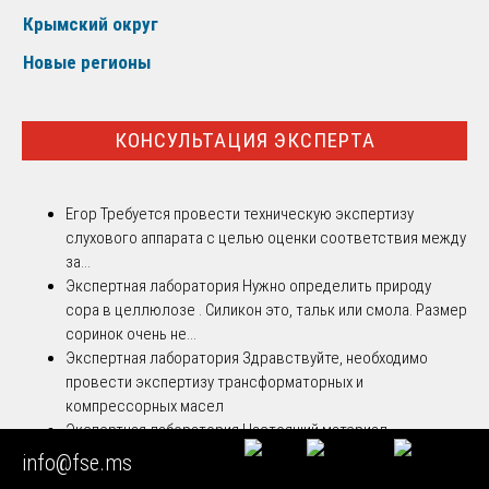
Крымский округ
Новые регионы
КОНСУЛЬТАЦИЯ ЭКСПЕРТА
Егор
Требуется провести техническую экспертизу
слухового аппарата с целью оценки соответствия между
за...
Экспертная лаборатория
Нужно определить природу
сора в целлюлозе . Силикон это, тальк или смола. Размер
соринок очень не...
Экспертная лаборатория
Здравствуйте, необходимо
провести экспертизу трансформаторных и
компрессорных масел
Экспертная лаборатория
Настоящий материал
представляет собой систематизированное, научно-
info@fse.ms
методическое и процессуально-ор...