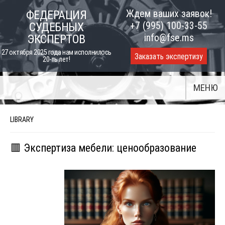
Skip
Ждем ваших заявок!
ФЕДЕРАЦИЯ
to
+7 (995) 100-33-55
СУДЕБНЫХ
content
info@fse.ms
ЭКСПЕРТОВ
27 октября 2025 года нам исполнилось
Заказать экспертизу
20-ть лет!
МЕНЮ
LIBRARY
🟥 Экспертиза мебели: ценообразование