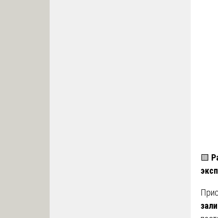
🟨
Р
экс
Прис
зали