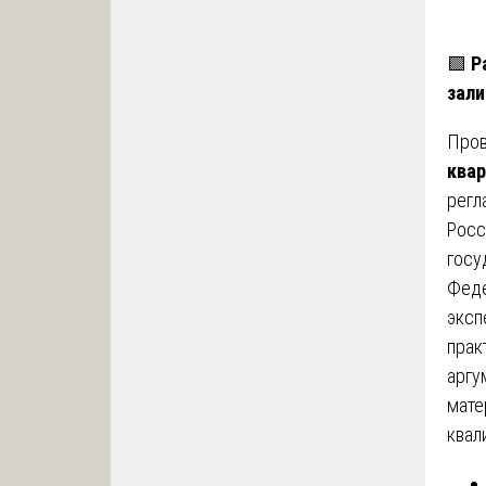
🟩
Р
зали
Про
ква
регл
Росс
госу
Феде
эксп
прак
аргу
мате
квал