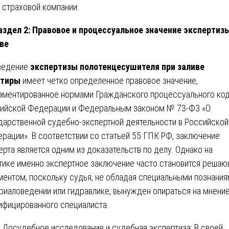
страховой компании.
аздел 2: Правовое и процессуальное значение экспертиз
ве
ведение
экспертизы полотенцесушителя при заливе
ртиры
имеет четко определенное правовое значение,
аментированное нормами Гражданского процессуального ко
ийской Федерации и Федеральным законом № 73-ФЗ «О
дарственной судебно-экспертной деятельности в Российской
рации». В соответствии со статьей 55 ГПК РФ, заключение
ерта является одним из доказательств по делу. Однако на
тике именно экспертное заключение часто становится реша
ментом, поскольку судья, не обладая специальными познания
риаловедении или гидравлике, вынужден опираться на мнени
ифицированного специалиста.
Досудебное исследование и судебная экспертиза: В своей