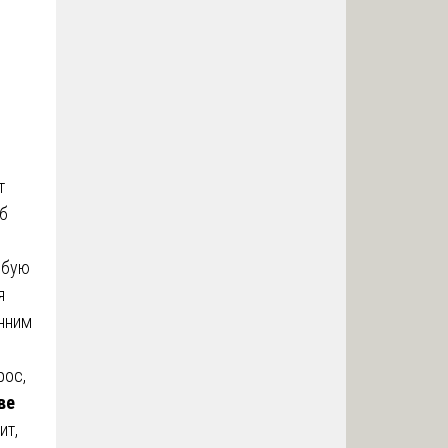
т
б
обую
я
онним
рос,
ве
ит,