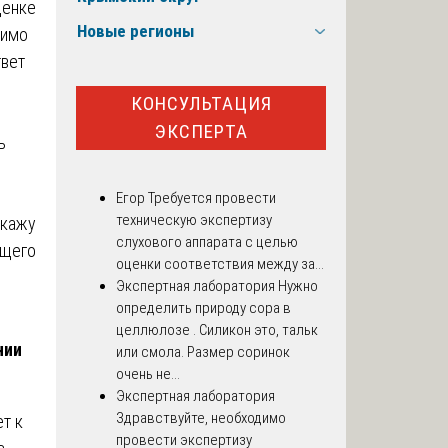
ценке
Новые регионы
димо
твет
КОНСУЛЬТАЦИЯ
ЭКСПЕРТА
ь
Егор
Требуется провести
техническую экспертизу
скажу
слухового аппарата с целью
ющего
оценки соответствия между за...
Экспертная лаборатория
Нужно
определить природу сора в
целлюлозе . Силикон это, тальк
нии
или смола. Размер соринок
очень не...
Экспертная лаборатория
Здравствуйте, необходимо
т к
провести экспертизу