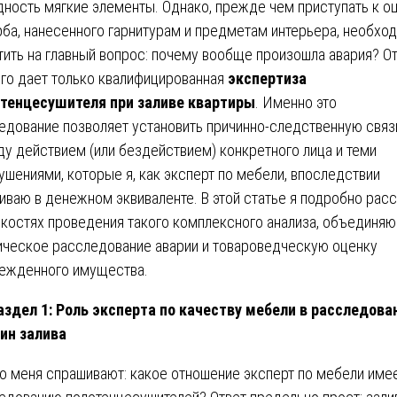
дность мягкие элементы. Однако, прежде чем приступать к о
ба, нанесенного гарнитурам и предметам интерьера, необхо
тить на главный вопрос: почему вообще произошла авария? О
его дает только квалифицированная
экспертиза
тенцесушителя при заливе квартиры
. Именно это
едование позволяет установить причинно-следственную связ
у действием (или бездействием) конкретного лица и теми
ушениями, которые я, как эксперт по мебели, впоследствии
иваю в денежном эквиваленте. В этой статье я подробно рас
нкостях проведения такого комплексного анализа, объединя
ическое расследование аварии и товароведческую оценку
ежденного имущества.
аздел 1: Роль эксперта по качеству мебели в расследова
ин залива
о меня спрашивают: какое отношение эксперт по мебели имее