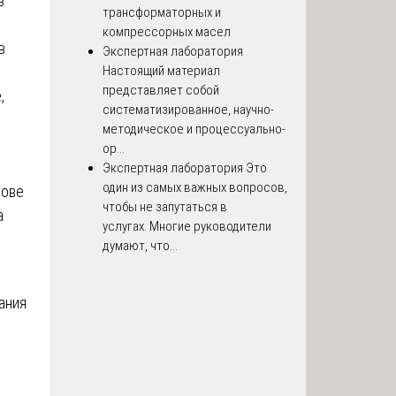
в
трансформаторных и
компрессорных масел
в
Экспертная лаборатория
Настоящий материал
представляет собой
,
систематизированное, научно-
методическое и процессуально-
ор...
Экспертная лаборатория
Это
один из самых важных вопросов,
нове
чтобы не запутаться в
а
услугах. Многие руководители
думают, что...
ания