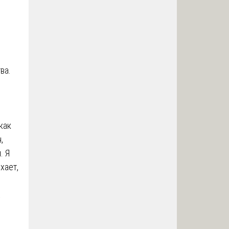
ва.
как
,
. Я
хает,
х