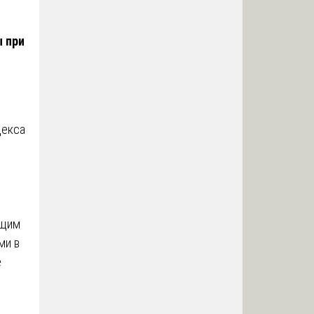
ы при
декса
ющим
ми в
е