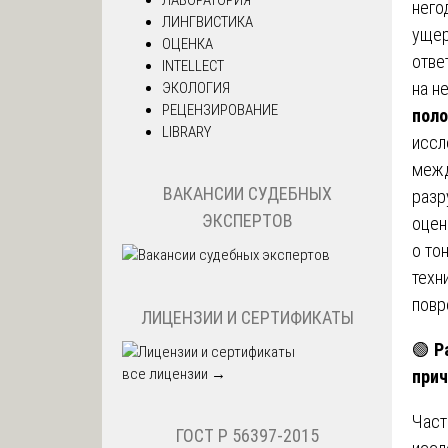
него
ЛИНГВИСТИКА
ущер
ОЦЕНКА
отве
INTELLECT
на н
ЭКОЛОГИЯ
РЕЦЕНЗИРОВАНИЕ
поло
LIBRARY
иссл
межд
ВАКАНСИИ СУДЕБНЫХ
разр
ЭКСПЕРТОВ
оцен
о то
техн
повр
ЛИЦЕНЗИИ И СЕРТИФИКАТЫ
🟢
Р
все лицензии →
прич
Част
ГОСТ Р 56397-2015