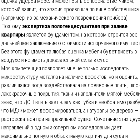
оценка ущерба мебели может быть оспорена ответчиком,
который заявит, что авария произошла по вине собственника
(например, из-за механического повреждения прибора).
Поэтому
экспертиза полотенцесушителя при заливе
квартиры
является фундаментом, на котором строится все
дальнейшее заключение о стоимости испорченного имущест
Без этого фундамента любая оценка мебели будет висеть в
воздухе и не иметь доказательной силы в суде.
Моя компетенция позволяет мне не только исследовать
микроструктуру металла на наличие дефектов, но и оценить, 
разлившаяся вода воздействовала на древесные плиты, шпон
лакокрасочные покрытия, ткани и наполнители мягкой мебели
знаю, что ДСП впитывает влагу как губка и необратимо разбу
что МДФ может деформироваться, а натуральное дерево —
растрескаться при неправильной сушке. Сочетание этих дву
направлений в одном экспертном исследовании дает
максимально полную и объективную картину для суда и