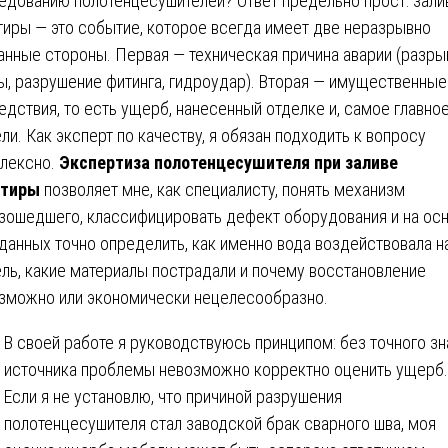
едованию полотенцесушителей? Ответ предельно прост: зали
тиры — это событие, которое всегда имеет две неразрывно
анные стороны. Первая — техническая причина аварии (разры
ы, разрушение фитинга, гидроудар). Вторая — имущественные
едствия, то есть ущерб, нанесенный отделке и, самое главное
ли. Как эксперт по качеству, я обязан подходить к вопросу
лексно.
Экспертиза полотенцесушителя при заливе
ртиры
позволяет мне, как специалисту, понять механизм
зошедшего, классифицировать дефект оборудования и на ос
 данных точно определить, как именно вода воздействовала н
ль, какие материалы пострадали и почему восстановление
зможно или экономически нецелесообразно.
В своей работе я руководствуюсь принципом: без точного зн
источника проблемы невозможно корректно оценить ущерб.
Если я не установлю, что причиной разрушения
полотенцесушителя стал заводской брак сварного шва, моя