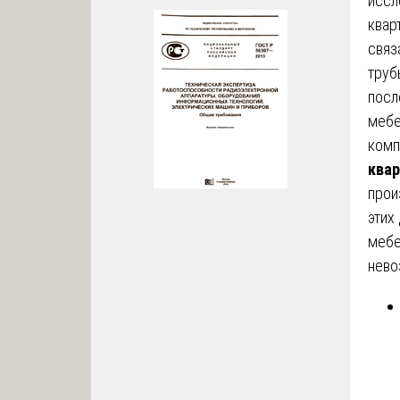
иссл
квар
связ
труб
посл
мебе
комп
ква
прои
этих
мебе
нево