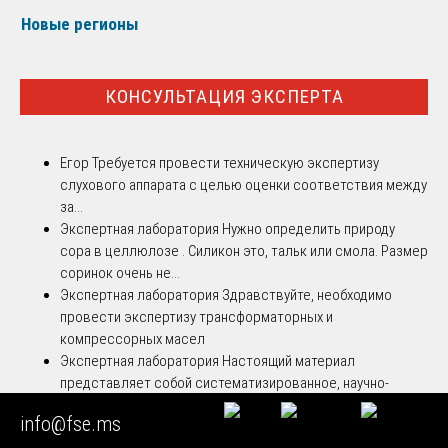
Новые регионы
КОНСУЛЬТАЦИЯ ЭКСПЕРТА
Егор
Требуется провести техническую экспертизу
слухового аппарата с целью оценки соответствия между
за...
Экспертная лаборатория
Нужно определить природу
сора в целлюлозе . Силикон это, тальк или смола. Размер
соринок очень не...
Экспертная лаборатория
Здравствуйте, необходимо
провести экспертизу трансформаторных и
компрессорных масел
Экспертная лаборатория
Настоящий материал
представляет собой систематизированное, научно-
методическое и процессуально-ор...
info@fse.ms
Экспертная лаборатория
Это один из самых важных