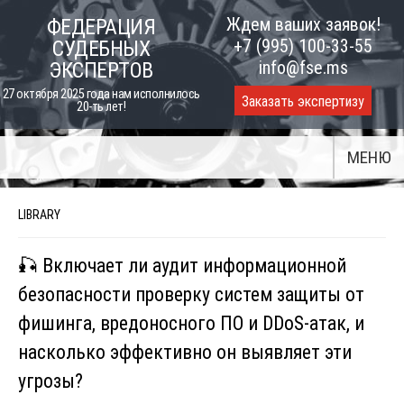
Skip
Ждем ваших заявок!
ФЕДЕРАЦИЯ
to
+7 (995) 100-33-55
СУДЕБНЫХ
content
info@fse.ms
ЭКСПЕРТОВ
27 октября 2025 года нам исполнилось
Заказать экспертизу
20-ть лет!
МЕНЮ
LIBRARY
🎣 Включает ли аудит информационной
безопасности проверку систем защиты от
фишинга, вредоносного ПО и DDoS-атак, и
насколько эффективно он выявляет эти
угрозы?