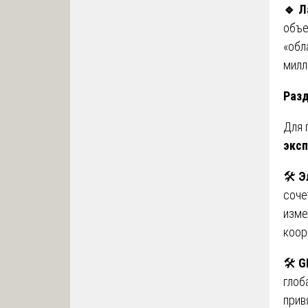
🔹
Ла
объе
«обл
милл
Разд
Для 
экс
🛠
Э
соче
изме
коор
🛠
G
глоб
прив