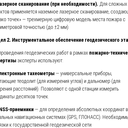
зерное сканирование (при необходимости).
Для сложных
ктов применяется наземное лазерное сканирование, созда
ако точек» — трехмерную цифровую модель места пожара с
иметровой точностью (до ±2 мм).
ел 2. Инструментальное обеспечение геодезического эт
проведения геодезических работ в рамках
пожарно-техниче
пертизы
эксперты используют:
лектронные тахеометры
— универсальные приборы,
тающие теодолит (для измерения углов) и дальномер (для
рения расстояний). Позволяют с одной станции измерить
динаты десятков точек.
NSS-приемники
— для определения абсолютных координат в
альных навигационных системах (GPS, ГЛОНАСС). Необходим
язки к государственной геодезической сети.