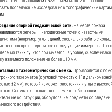
динат с использованием GNSS-приемников. Это позволяет
язать последующие исследования к топографическим картам
ам.
здание опорной геодезической сети.
На месте пожара
навливаются реперы — неподвижные точки с известными
динатами (например, углы зданий, специально забитые колышк
тих реперов производятся все последующие измерения. Точн
деления таких пунктов принимается на уровне, обеспечиваю
ку взаимного положения не более ±10 мм.
етальная тахеометрическая съемка.
Производится с пом
тронного тахеометра (с угловой точностью 1″ и дальномерно
остью ±2 мм), который измеряет расстояния и углы с высоко
остью. Съемка охватывает все элементы обстановки:
ительные конструкции, оборудование, предметы со следами
ического воздействия.