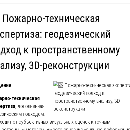
 Пожарно-техническая
спертиза: геодезический
дход к пространственному
ализу, 3D-реконструкции
дение
арно-техническая
ертиза
, дополненная
езическим подходом,
ходит от субъективных визуальных оценок к точным
чественным методам. Вместо описания «сильная деформация