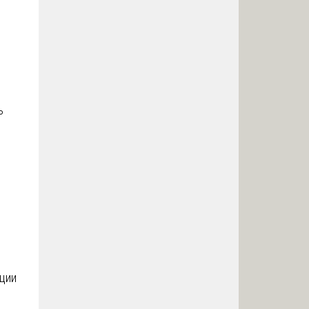
ь
ции