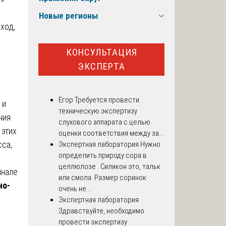
Новые регионы
ход,
КОНСУЛЬТАЦИЯ
ЭКСПЕРТА
д
Егор
Требуется провести
 и
техническую экспертизу
ния
слухового аппарата с целью
 этих
оценки соответствия между за...
сса,
Экспертная лаборатория
Нужно
определить природу сора в
целлюлозе . Силикон это, тальк
инале
или смола. Размер соринок
но-
очень не...
Экспертная лаборатория
Здравствуйте, необходимо
провести экспертизу