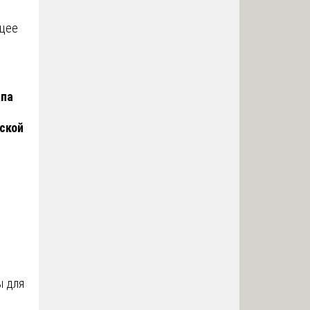
ющее
апа
ской
ы для