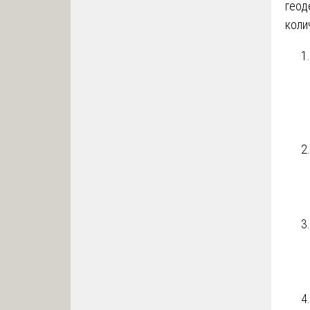
геод
коли