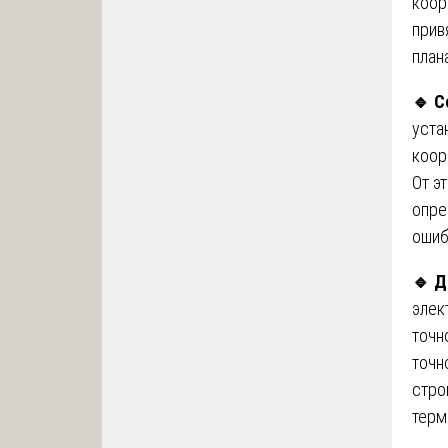
коор
прив
план
🔹
Со
уста
коор
От э
опре
ошиб
🔹
Д
элек
точн
точн
стро
терм