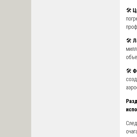
🛠
Ц
погр
проф
🛠
Л
милл
объе
🛠
Ф
созд
аэро
Разд
испо
След
очаг