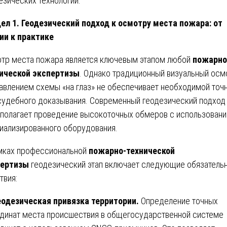
езических технологий.
ел 1. Геодезический подход к осмотру места пожара: от
ии к практике
тр места пожара является ключевым этапом любой
пожарно
ической экспертизы
. Однако традиционный визуальный осм
авлением схемы «на глаз» не обеспечивает необходимой точ
судебного доказывания. Современный геодезический подход
полагает проведение высокоточных обмеров с использован
иализированного оборудования.
мках профессиональной
пожарно-технической
пертизы
геодезический этап включает следующие обязатель
твия:
одезическая привязка территории.
Определение точных
динат места происшествия в общегосударственной системе