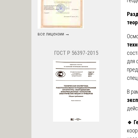
геод
Разд
теор
все лицензии →
Осмо
техн
сост
ГОСТ Р 56397-2015
для 
пред
спец
В ра
экс
дейс
🔹
Ге
коор