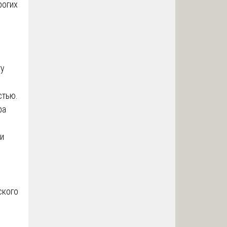
рогих
ту
стью.
ра
и
ского