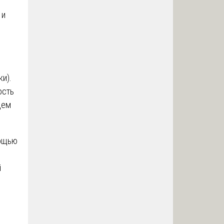
 и
и).
ость
щем
ощью
й
й