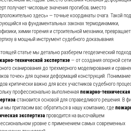
ерт получает числовые значения прогибов; вместо
дположительно здесь» — точные координаты очага. Такой под
рующийся на фундаментальных законах термодинамики,
офизики, химии горения и строительной механики, превращает
ертизу в мощный инструмент судебного доказывания.
стоящей статье мы детально разберем геодезический подхо
жарно-технической экспертизе
— от создания опорной сети
рного сканирования до трехмерного моделирования и сравне
аков точек» для оценки деформаций конструкций. Понимание
дов критически важно для всех участников судебного проце
ольку профессионально выполненная
пожарно-техническая
ертиза
становится основой для справедливого решения. В ф
ьи мы пригласим вас обратиться в нашу компанию, где
пожар
ическая экспертиза
проводится на высочайшем
ессиональном уровне с применением самых современных