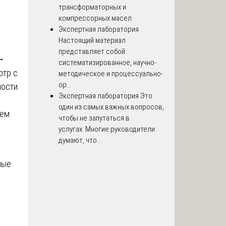
трансформаторных и
компрессорных масел
Экспертная лаборатория
Настоящий материал
представляет собой
-
систематизированное, научно-
отр с
методическое и процессуально-
ор...
ности
Экспертная лаборатория
Это
один из самых важных вопросов,
ием
чтобы не запутаться в
услугах. Многие руководители
думают, что...
ные