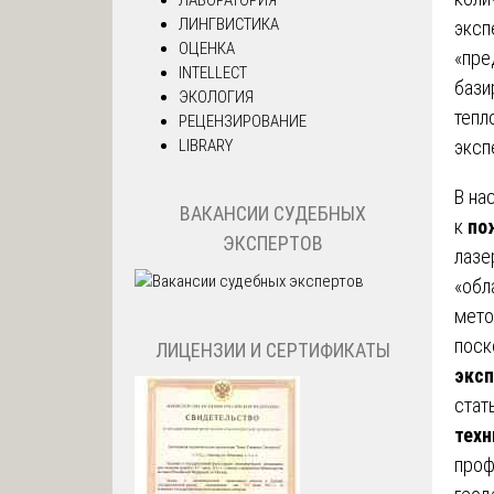
ЛИНГВИСТИКА
эксп
ОЦЕНКА
«пре
INTELLECT
бази
ЭКОЛОГИЯ
тепл
РЕЦЕНЗИРОВАНИЕ
LIBRARY
эксп
В на
ВАКАНСИИ СУДЕБНЫХ
к
по
ЭКСПЕРТОВ
лазе
«обл
мето
поск
ЛИЦЕНЗИИ И СЕРТИФИКАТЫ
эксп
стат
техн
проф