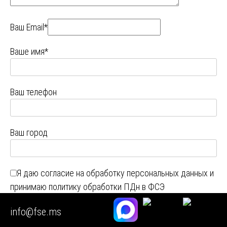
Ваш Email*
Ваше имя*
Ваш телефон
Ваш город
Я даю
согласие на обработку персональных данных
и
принимаю
политику обработки ПДн в ФСЭ
14
+
0
=
info@fse.ms