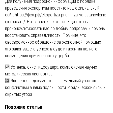
Для получения подробной информации о порядке
проведения экспертизы посетите наш официальный
сайт:
https://фсэ.рф/ekspertiza-prichin-zaliva-ustanovlenie-
gidroudara/
. Наши специалисты всегда готовы
проконсультировать вас по любым вопросам и помочь
восстановить справедливость. Помните, что
своевременное обращение за экспертной помощью —
это залог вашего успеха в суде и гарантия полного
возмещения причиненного ущерба.
Навигация
🆘 Установление гидроудара: комплексная научно-
методическая экспертиза
по
🆘 Экспертиза документов на земельный участок:
записям
конфликтный анализ подлинности, юридической силы и
скрытых угроз
Похожие статьи