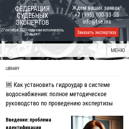
Skip
Ждем ваших заявок!
ФЕДЕРАЦИЯ
to
+7 (995) 100-33-55
СУДЕБНЫХ
content
info@fse.ms
ЭКСПЕРТОВ
27 октября 2025 года нам исполнилось
Заказать экспертизу
20-ть лет!
МЕНЮ
LIBRARY
🆘 Как установить гидроудар в системе
водоснабжения: полное методическое
руководство по проведению экспертизы
Введение: проблема
идентификации