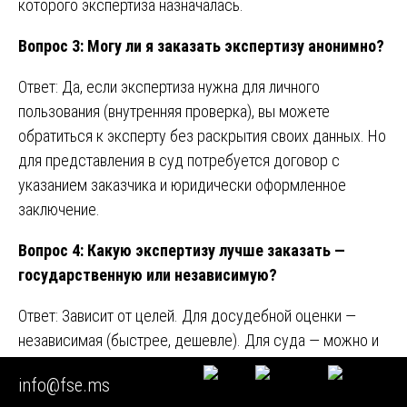
которого экспертиза назначалась.
Вопрос 3: Могу ли я заказать экспертизу анонимно?
Ответ: Да, если экспертиза нужна для личного
пользования (внутренняя проверка), вы можете
обратиться к эксперту без раскрытия своих данных. Но
для представления в суд потребуется договор с
указанием заказчика и юридически оформленное
заключение.
Вопрос 4: Какую экспертизу лучше заказать —
государственную или независимую?
Ответ: Зависит от целей. Для досудебной оценки —
независимая (быстрее, дешевле). Для суда — можно и
ту, и другую. Государственная часто воспринимается
info@fse.ms
судами как более авторитетная, но независимая может