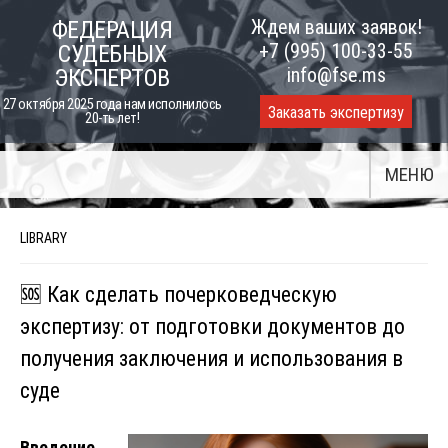
Skip
Ждем ваших заявок!
ФЕДЕРАЦИЯ
to
+7 (995) 100-33-55
СУДЕБНЫХ
content
info@fse.ms
ЭКСПЕРТОВ
27 октября 2025 года нам исполнилось
Заказать экспертизу
20-ть лет!
МЕНЮ
LIBRARY
🆘 Как сделать почерковедческую
экспертизу: от подготовки документов до
получения заключения и использования в
суде
Введение