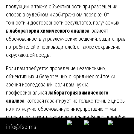
продукции, а также объективности при разрешении
споров в судебном и арбитражном порядке. От
точности и достоверности результатов, получаемых
в
лаборатории химического анализа
, зависят
обоснованность управленческих решений, защита прав
потребителей и производителей, а также сохранение
окружающей среды.
Если вам требуется проведение независимых,
объективных и безупречных с юридической точки
зрения исследований, если вам нужна
профессиональная
лаборатория химического
анализа
, которая гарантирует не только точные цифры,
но и их научно-обоснованную интерпретацию — мы
готовы предложить свои компетенции. Более подробно
с нашими возможностями и подходами к решению
info@fse.ms
сложнейших аналитических задач вы можете