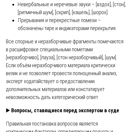
Невербальные и неречевые звуки – [вздох], [стон],
[ритмичный шум], [скрип], [кашель], [шорох].
Прерывания и перекрестные помехи –
обозначены тире и индикаторами перекрытия.
Все спорные и неразборчивые фрагменты помечаются
в расшифровке специальными пометами:
[неразборчиво], [пауза], [стон неразборчивый], [шум].
Если объём неразборчивого материала критически
велик и не позволяет провести полноценный анализ,
эксперт ходатайствует о предоставлении
дополнительных материалов или констатирует
невозможность дать категорический ответ.
▶️
Вопросы, ставящиеся перед экспертом в суде
Правильная постановка вопросов является
критическим фактором, определяющим полноту и