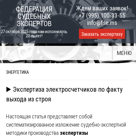
Skip
Ждем ваших заявок!
ФЕДЕРАЦИЯ
to
+7 (995) 100-33-55
СУДЕБНЫХ
content
info@fse.ms
ЭКСПЕРТОВ
27 октября 2025 года нам исполнилось
Заказать экспертизу
20-ть лет!
МЕНЮ
ЭНЕРГЕТИКА
▶️ Экспертиза электросчетчиков по факту
выхода из строя
Настоящая статья представляет собой
систематизированное изложение судебно-экспертной
методики производства
экспертизы