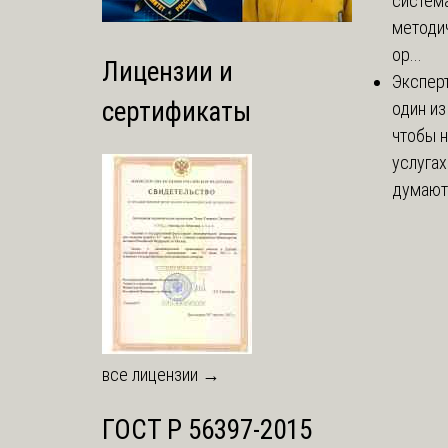
система
методи
ор...
Лицензии и
Экспер
сертификаты
один из
чтобы н
услугах
думают,
все лицензии →
ГОСТ Р 56397-2015