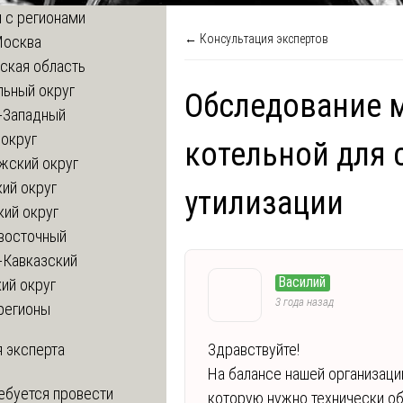
 с регионами
← Консультация экспертов
Москва
ская область
льный округ
Обследование 
-Западный
округ
котельной для 
жский округ
ий округ
утилизации
кий округ
восточный
-Кавказский
Василий
ий округ
3 года назад
регионы
 эксперта
Здравствуйте!
На балансе нашей организаци
ебуется провести
которую нужно технически об