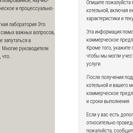
тизированное, научно-
Опишите пожалуйста 
ческое и процессуально-
котельной, включая е
характеристики и те
тная лаборатория
Это
Эта информация помо
 самых важных вопросов,
коммерческое предл
е запутаться в
Кроме того, укажите
. Многие руководители
чтобы мы могли учес
 что...
услуги.
После получения под
котельной и вашего 
коммерческое предл
и сроки выполнения.
Если у вас есть допо
относительно провед
пожалуйста, сообщит