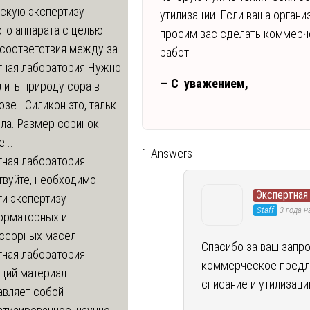
ескую экспертизу
утилизации. Если ваша органи
го аппарата с целью
просим вас сделать коммерч
соответствия между за...
работ.
тная лаборатория
Нужно
— С уважением,
ить природу сора в
зе . Силикон это, тальк
ла. Размер соринок
...
1 Answers
тная лаборатория
твуйте, необходимо
Экспертная
и экспертизу
Staff
3 года н
орматорных и
ссорных масел
Спасибо за ваш запр
тная лаборатория
коммерческое предл
щий материал
списание и утилизаци
авляет собой