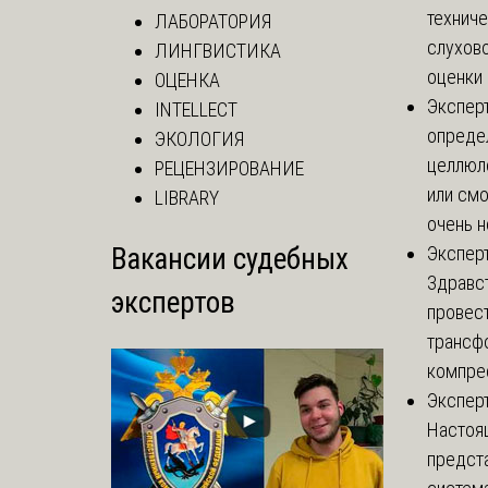
технич
ЛАБОРАТОРИЯ
слухово
ЛИНГВИСТИКА
оценки 
ОЦЕНКА
Экспер
INTELLECT
определ
ЭКОЛОГИЯ
целлюло
РЕЦЕНЗИРОВАНИЕ
или смо
LIBRARY
очень не
Вакансии судебных
Экспер
Здравс
экспертов
провест
трансф
компре
Экспер
Настоя
предст