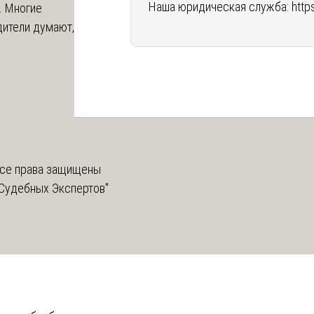
Наша юридическая служба:
http
. Многие
дители думают,
се права защищены
Судебных Экспертов"