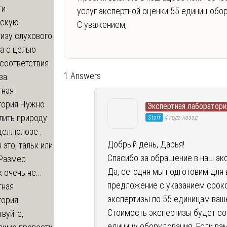
ти
услуг экспертной оценки 55 единиц обо
ескую
С уважением,
изу слухового
а с целью
соответствия
1 Answers
а...
тная
тория
Нужно
Экспертная лаборатори
лить природу
Staff
4 года назад
целлюлозе .
Добрый день, Дарья!
 это, тальк или
Спасибо за обращение в наш эк
 Размер
Да, сегодня мы подготовим дл
 очень не...
предложение с указанием сроко
тная
экспертизы по 55 единицам ваш
тория
Стоимость экспертизы будет со
вуйте,
единицу оборудования. Если ва