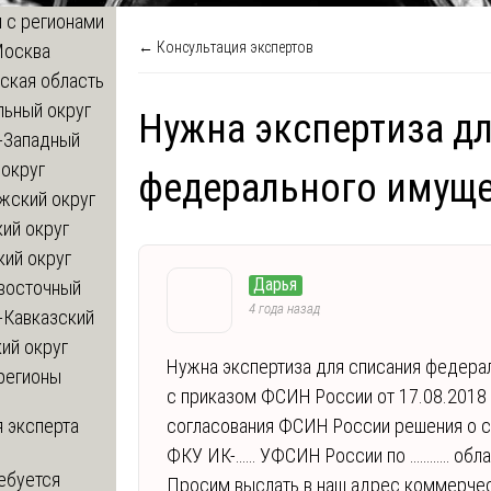
 с регионами
← Консультация экспертов
Москва
ская область
льный округ
Нужна экспертиза д
-Западный
округ
федерального имущ
жский округ
ий округ
кий округ
Дарья
восточный
4 года назад
-Кавказский
ий округ
Нужна экспертиза для списания федера
регионы
с приказом ФСИН России от 17.08.2018
 эксперта
согласования ФСИН России решения о с
ФКУ ИК-…… УФСИН России по ………… облас
ебуется
Просим выслать в наш адрес коммерче