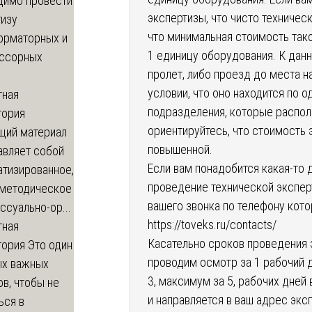
димо провести
экспертизы, что чисто техничес
тизу
что минимальная стоимость тако
орматорных и
1 единицу оборудования. К дан
ссорных
пролет, либо проезд до места 
условии, что оно находится по о
тная
подразделения, которые распола
тория
ориентируйтесь, что стоимость
щий материал
повышенной.
авляет собой
Если вам понадобится какая-то 
атизированное,
проведение технической экспе
-методическое
вашего звонка по телефону кото
ссуально-ор...
https://toveks.ru/contacts/
тная
Касательно сроков проведения 
тория
Это один
проводим осмотр за 1 рабочий 
ых важных
3, максимум за 5, рабочих дней
в, чтобы не
и направляется в ваш адрес экс
ься в