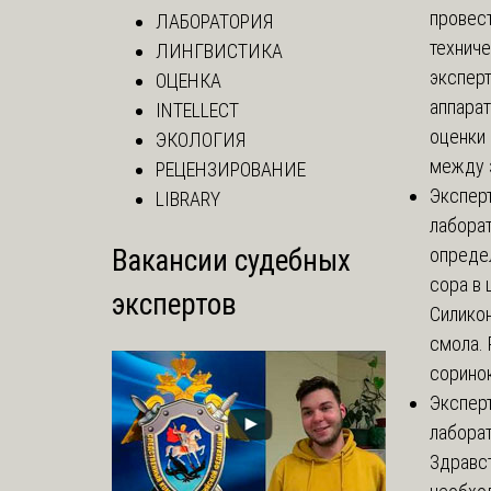
провес
ЛАБОРАТОРИЯ
технич
ЛИНГВИСТИКА
эксперт
ОЦЕНКА
аппарат
INTELLECT
оценки 
ЭКОЛОГИЯ
между з
РЕЦЕНЗИРОВАНИЕ
Экспер
LIBRARY
лабора
Вакансии судебных
опреде
сора в 
экспертов
Силикон
смола.
соринок
Экспер
лабора
Здравст