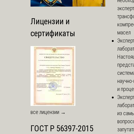
необхо
экспер
трансф
Лицензии и
компре
сертификаты
масел
Экспер
лабора
Настоя
предст
систем
научно
и проце
Экспер
лабора
все лицензии →
из сам
вопросо
ГОСТ Р 56397-2015
запутат