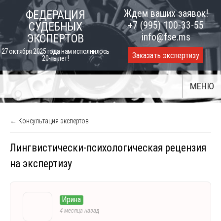
Skip
Ждем ваших заявок!
ФЕДЕРАЦИЯ
to
+7 (995) 100-33-55
СУДЕБНЫХ
content
info@fse.ms
ЭКСПЕРТОВ
27 октября 2025 года нам исполнилось
Заказать экспертизу
20-ть лет!
МЕНЮ
← Консультация экспертов
Лингвистически-психологическая рецензия
на экспертизу
Ирина
4 месяца назад