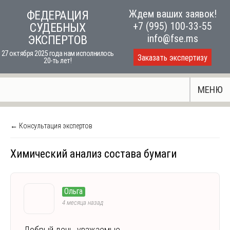
Skip
Ждем ваших заявок!
ФЕДЕРАЦИЯ
to
+7 (995) 100-33-55
СУДЕБНЫХ
content
info@fse.ms
ЭКСПЕРТОВ
27 октября 2025 года нам исполнилось
Заказать экспертизу
20-ть лет!
МЕНЮ
← Консультация экспертов
Химический анализ состава бумаги
Ольга
4 месяца назад
Добрый день, уважаемые.