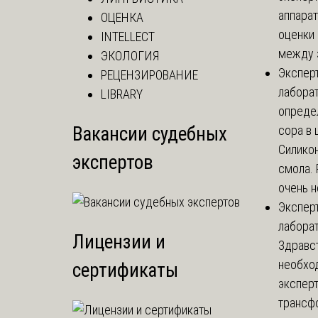
аппарат
ОЦЕНКА
оценки 
INTELLECT
между з
ЭКОЛОГИЯ
Экспер
РЕЦЕНЗИРОВАНИЕ
лабора
LIBRARY
опреде
Вакансии судебных
сора в 
Силикон
экспертов
смола.
очень не
Экспер
лабора
Лицензии и
Здравст
необхо
сертификаты
экспер
трансф