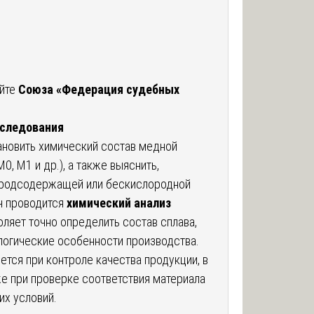
айте
Союза «Федерация судебных
сследования
ановить химический состав медной
0, М1 и др.), а также выяснить,
лородсодержащей или бескислородной
ч проводится
химический анализ
оляет точно определить состав сплава,
логические особенности производства.
тся при контроле качества продукции, в
же при проверке соответствия материала
их условий.