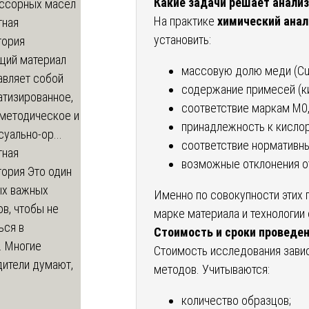
Какие задачи решает анали
ссорных масел
На практике
химический анал
тная
установить:
тория
щий материал
массовую долю меди (Cu
авляет собой
содержание примесей (кис
атизированное,
соответствие маркам М0,
-методическое и
принадлежность к кисло
уально-ор...
соответствие нормативн
тная
возможные отклонения от
тория
Это один
ых важных
Именно по совокупности этих 
в, чтобы не
марке материала и технологии 
ься в
Стоимость и сроки проведе
. Многие
Стоимость исследования завис
дители думают,
методов. Учитываются:
количество образцов;