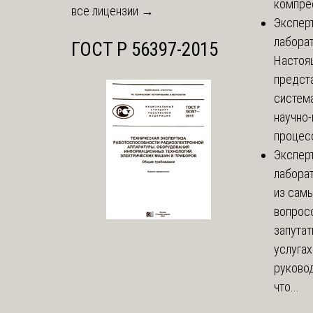
компре
все лицензии →
Экспер
лабора
ГОСТ Р 56397-2015
Настоя
предст
систем
научно
процесс
Экспер
лабора
из сам
вопросо
запутат
услугах
руково
что...