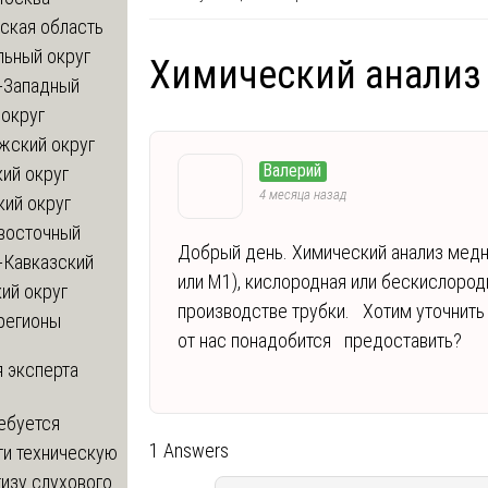
ская область
льный округ
Химический анализ
-Западный
округ
жский округ
Валерий
ий округ
4 месяца назад
кий округ
восточный
Добрый день. Химический анализ медно
-Кавказский
или М1), кислородная или бескислоро
ий округ
производстве трубки. Хотим уточнить
регионы
от нас понадобится предоставить?
 эксперта
ебуется
1 Answers
ти техническую
изу слухового