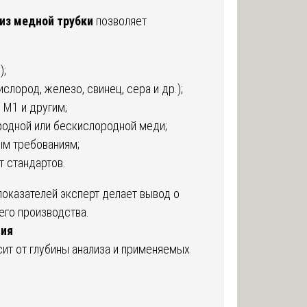
з
из медной трубки
позволяет
);
лород, железо, свинец, сера и др.);
 М1 и другим;
родной или бескислородной меди;
ым требованиям;
 стандартов.
показателей эксперт делает вывод о
его производства.
ния
ит от глубины анализа и применяемых