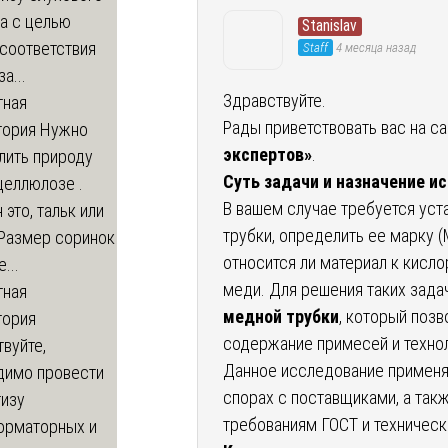
а с целью
Stanislav
соответствия
Staff
4 месяца назад
а...
Здравствуйте.
тная
Рады приветствовать вас на с
тория
Нужно
экспертов»
.
лить природу
Суть задачи и назначение и
целлюлозе .
В вашем случае требуется уст
 это, тальк или
трубки, определить ее марку (М
 Размер соринок
относится ли материал к кис
...
меди. Для решения таких зада
тная
медной трубки
, который позв
тория
содержание примесей и техно
вуйте,
Данное исследование применяе
димо провести
спорах с поставщиками, а так
тизу
требованиям ГОСТ и техническ
орматорных и