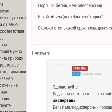
ти
Порошок белый, мелкодисперсный.
ескую
Какой объем (вес) Вам необходим?
изу слухового
а с целью
Сколько стоит, какой срок проведения 
соответствия
а...
тная
тория
Нужно
1 Answers
лить природу
целлюлозе .
Stanislav
 это, тальк или
Staff
4 месяца назад
 Размер
 очень не...
Здравствуйте.
тная
Рады приветствовать вас на сай
тория
экспертов»
.
вуйте,
Белый мелкодисперсный порошо