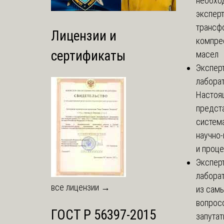
необхо
экспер
трансф
Лицензии и
компре
сертификаты
масел
Экспер
лабора
Настоя
предст
систем
научно
и проце
Экспер
лабора
все лицензии →
из сам
вопросо
ГОСТ Р 56397-2015
запутат