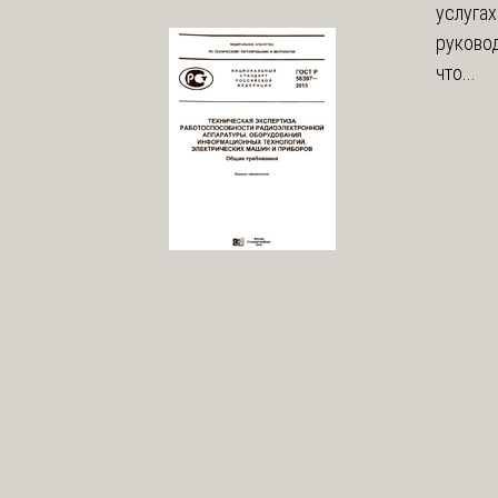
услугах
руково
что...