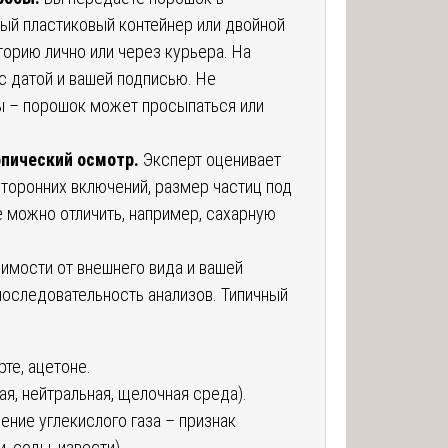
ный пластиковый контейнер или двойной
торию лично или через курьера. На
с датой и вашей подписью. Не
ы – порошок может просыпаться или
опический осмотр.
Эксперт оценивает
сторонних включений, размер частиц под
е можно отличить, например, сахарную
имости от внешнего вида и вашей
последовательность анализов. Типичный
рте, ацетоне.
ая, нейтральная, щелочная среда).
ение углекислого газа – признак
, соды, извести).