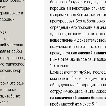
димо провести
безопасной муки или соды до ст
тизу
порошка, а в некоторых случая
орматорных и
(например, солей тяжёлых метал
ссорных
прекурсоров). Без лабораторно
определить его природу, а значи
тная
здоровья, не нарушает ли эколо
тория
вещественным доказательством
щий материал
получения точного ответа о сос
авляет собой
проводится
химический анализ
атизированное,
Ниже отвечаю на все ваши вопр
-методическое
1. Стоимость
ссуально-ор...
Цена зависит от глубины иссле
тная
компонентов) и необходимости
тория
Это один
оборудования. В аккредитованн
ых важных
сотрудничающих с нашим Союз
в, чтобы не
на
химический анализ белого
ься в
пробу массой не менее 5 г):