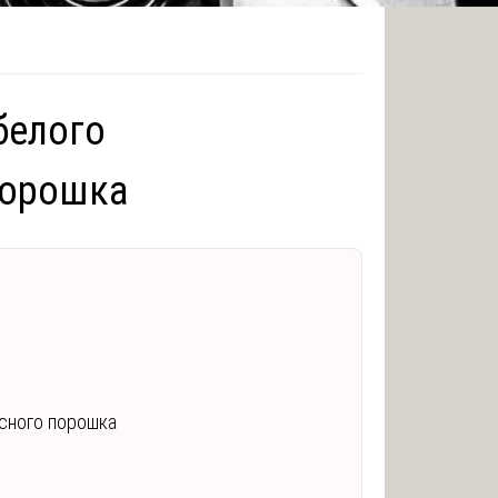
белого
порошка
сного порошка