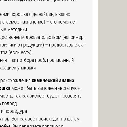
ии порошка (где найден, в каких
лагаемое назначение) – это помогает
ные методики.
щественным доказательством (например,
вия или в продукции) – предоставьте акт
тра (если есть).
ния – акт отбора проб, подписанный
ксацией упаковки.
 происхождения
химический анализ
рошка
может быть выполнен «вслепую»,
мость, так как эксперт будет проверять
 подряд.
а и процедура
пов. Вот как всё происходит по шагам.
робы.
Вы передаёте порошок в