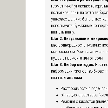
герметичной упаковке (стериль
полиэтиленовый пакет) в лабора
упаковке должна быть этикетка 
используйте бумажные конверт
впитать влагу.
Шаг 2. Визуальный и микроск
цвет, однородность, наличие по
микроскопом. Уже на этом этап
пудру от цемента или от соли.
Шаг 3. Выбор методик.
В завис
информации, эксперт выбирает 
план для
анализа
:
Растворимость в воде, спи
pH водного раствора (кисл
Реакция с кислотой (выдел
карбонатов, например, муки