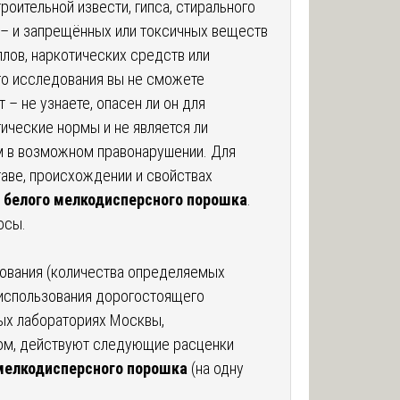
роительной извести, гипса, стирального
х – и запрещённых или токсичных веществ
лов, наркотических средств или
го исследования вы не сможете
т – не узнаете, опасен ли он для
гические нормы и не является ли
 в возможном правонарушении. Для
таве, происхождении и свойствах
 белого мелкодисперсного порошка
.
осы.
дования (количества определяемых
 использования дорогостоящего
ых лабораториях Москвы,
ом, действуют следующие расценки
 мелкодисперсного порошка
(на одну