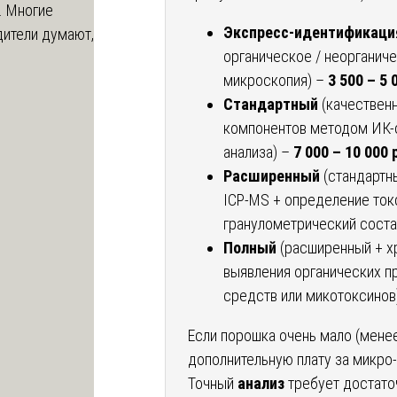
. Многие
Экспресс-идентификаци
дители думают,
органическое / неорганиче
микроскопия) –
3 500 – 5 
Стандартный
(качественн
компонентов методом ИК-
анализа) –
7 000 – 10 000 
Расширенный
(стандартн
ICP-MS + определение ток
гранулометрический соста
Полный
(расширенный + х
выявления органических п
средств или микотоксинов
Если порошка очень мало (менее
дополнительную плату за микро-
Точный
анализ
требует достато