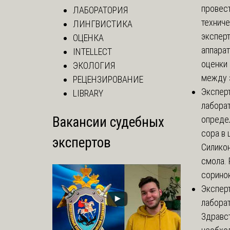
провес
ЛАБОРАТОРИЯ
технич
ЛИНГВИСТИКА
эксперт
ОЦЕНКА
аппарат
INTELLECT
оценки 
ЭКОЛОГИЯ
между з
РЕЦЕНЗИРОВАНИЕ
Экспер
LIBRARY
лабора
Вакансии судебных
опреде
сора в 
экспертов
Силикон
смола.
соринок
Экспер
лабора
Здравст