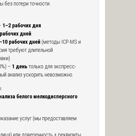
ы без потери точности.
–
1–2 рабочих дня
.
 рабочих дней
.
–10 рабочих дней
(методы ICP-MS и
рия требуют длительной
вки).
0%) –
1 день
только для экспресс-
ый анализ ускорить невозможно.
ы
нализа белого мелкодисперсного
 оказание услуг (мы предоставляем
 лица) или доверенность + реквизиты