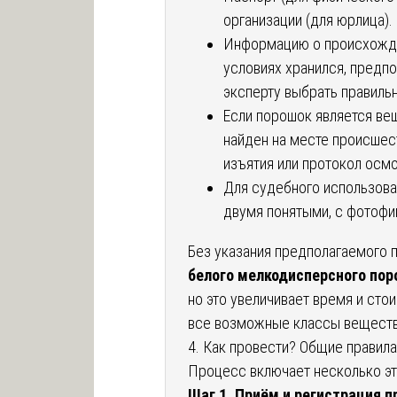
организации (для юрлица).
Информацию о происхожден
условиях хранился, предпо
эксперту выбрать правиль
Если порошок является ве
найден на месте происшест
изъятия или протокол осмо
Для судебного использова
двумя понятыми, с фотофи
Без указания предполагаемого
белого мелкодисперсного по
но это увеличивает время и стои
все возможные классы веществ
4. Как провести? Общие правил
Процесс включает несколько эта
Шаг 1. Приём и регистрация п