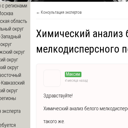
 с регионами
← Консультация экспертов
Москва
ская область
льный округ
Химический анализ 
-Западный
округ
мелкодисперсного 
жский округ
ий округ
кий округ
Максим
восточный
4 месяца назад
-Кавказский
ий округ
Здравствуйте!
регионы
Химический анализ белого мелкодиспер
 эксперта
такого же.
ебуется