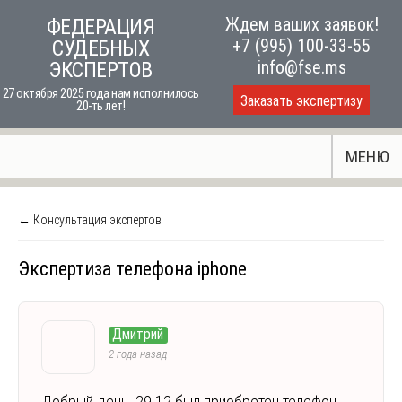
Skip
Ждем ваших заявок!
ФЕДЕРАЦИЯ
to
+7 (995) 100-33-55
СУДЕБНЫХ
content
info@fse.ms
ЭКСПЕРТОВ
27 октября 2025 года нам исполнилось
Заказать экспертизу
20-ть лет!
МЕНЮ
← Консультация экспертов
Экспертиза телефона iphone
Дмитрий
2 года назад
Добрый день. 29.12 был приобретен телефон