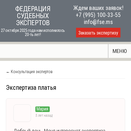
Skip
Ждем ваших заявок!
ФЕДЕРАЦИЯ
to
+7 (995) 100-33-55
СУДЕБНЫХ
content
info@fse.ms
ЭКСПЕРТОВ
27 октября 2025 года нам исполнилось
Заказать экспертизу
20-ть лет!
МЕНЮ
← Консультация экспертов
Экспертиза платья
Мария
5 лет назад
Добрый день. Меня интересует экспертиза