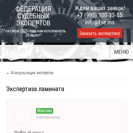
Skip
Ждем ваших заявок!
ФЕДЕРАЦИЯ
to
+7 (995) 100-33-55
СУДЕБНЫХ
content
info@fse.ms
ЭКСПЕРТОВ
27 октября 2025 года нам исполнилось
Заказать экспертизу
20-ть лет!
МЕНЮ
← Консультация экспертов
Экспертиза ламината
Максим
4 месяца назад
Добрый день!