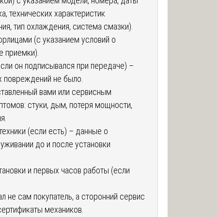
кой) с указанием модели, номера, даты
ка, технических характеристик
ия, тип охлаждения, система смазки).
рлицами (с указанием условий о
е приемки).
если он подписывался при передаче) –
х повреждений не было.
оставленный вами или сервисным
томов: стуки, дым, потеря мощности,
я.
ехники (если есть) – данные о
луживании до и после установки
тановки и первых часов работы (если
ал не сам покупатель, а сторонний сервис
 сертификаты механиков.