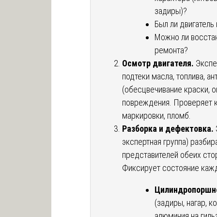
задиры)?
Был ли двигатель
Можно ли восстан
ремонта?
Осмотр двигателя.
Экспе
подтеки масла, топлива, а
(обесцвечивание краски, 
повреждения. Проверяет к
маркировки, пломб.
Разборка и дефектовка.
экспертная группа) разбир
представителей обеих стор
Фиксирует состояние кажд
Цилиндропоршне
(задиры, нагар, к
алюминия на гиль