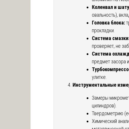
Коленвал и шат
овальность), вкл
Головка блока:
т
прокладки.
Система смазки
проверяет, не заб
Система охлажд
предмет засора и
Турбокомпрессор
улитке.
Инструментальные изме
Замеры микромет
цилиндров).
Твердометрию (ес
Химический анали
металлической ст