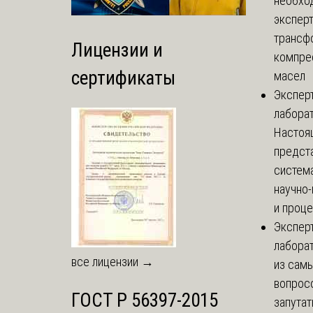
необхо
экспер
трансф
Лицензии и
компре
сертификаты
масел
Экспер
лабора
Настоя
предст
систем
научно
и проце
Экспер
лабора
все лицензии →
из сам
вопросо
ГОСТ Р 56397-2015
запутат