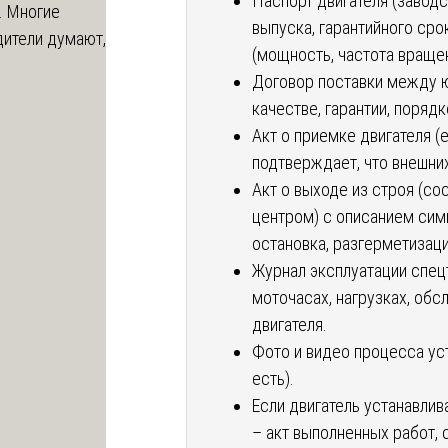
Паспорт двигателя (заводс
. Многие
выпуска, гарантийного сро
дители думают,
(мощность, частота вращен
Договор поставки между ю
качестве, гарантии, порядк
Акт о приемке двигателя (
подтверждает, что внешни
Акт о выходе из строя (с
центром) с описанием симп
остановка, разгерметизаци
Журнал эксплуатации спецт
моточасах, нагрузках, обс
двигателя.
Фото и видео процесса ус
есть).
Если двигатель устанавлив
– акт выполненных работ,