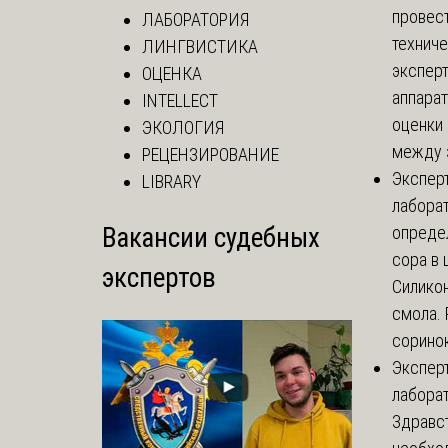
провес
ЛАБОРАТОРИЯ
технич
ЛИНГВИСТИКА
эксперт
ОЦЕНКА
аппарат
INTELLECT
оценки 
ЭКОЛОГИЯ
между з
РЕЦЕНЗИРОВАНИЕ
Экспер
LIBRARY
лабора
Вакансии судебных
опреде
сора в 
экспертов
Силикон
смола.
соринок
Экспер
лабора
Здравст