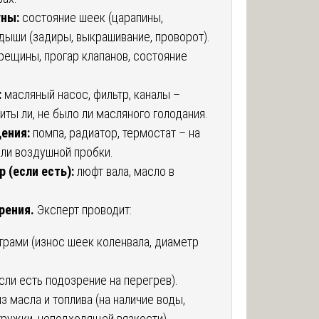
уны:
состояние шеек (царапины,
адыши (задиры, выкрашивание, проворот).
рещины, прогар клапанов, состояние
:
масляный насос, фильтр, каналы –
иты ли, не было ли масляного голодания.
ения:
помпа, радиатор, термостат – на
ли воздушной пробки.
 (если есть):
люфт вала, масло в
рения.
Эксперт проводит:
рами (износ шеек коленвала, диаметр
ли есть подозрение на перегрев).
з масла и топлива (на наличие воды,
ружки, неподходящей вязкости).