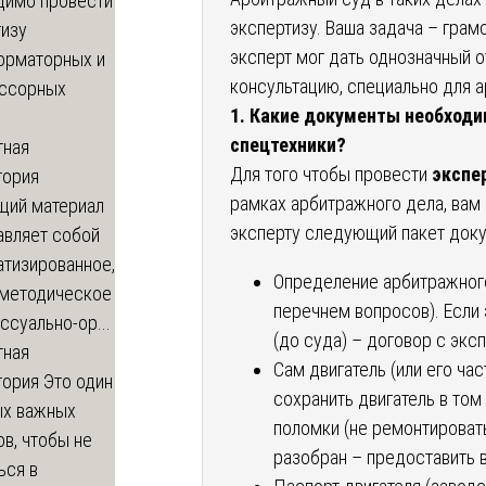
димо провести
экспертизу. Ваша задача – грам
тизу
эксперт мог дать однозначный 
орматорных и
консультацию, специально для 
ссорных
1. Какие документы необходи
спецтехники?
тная
Для того чтобы провести
экспе
тория
рамках арбитражного дела, вам
щий материал
эксперту следующий пакет доку
авляет собой
атизированное,
Определение арбитражного
-методическое
перечнем вопросов). Если
ссуально-ор...
(до суда) – договор с экс
тная
Сам двигатель (или его ча
тория
Это один
сохранить двигатель в том
ых важных
поломки (не ремонтировать
в, чтобы не
разобран – предоставить 
ься в