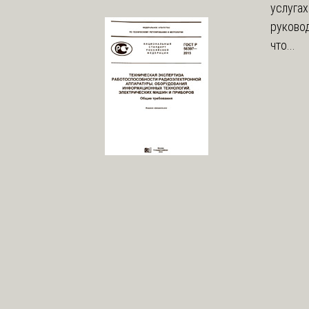
услугах
руково
что...