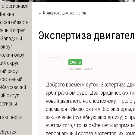
 с регионами
← Консультация экспертов
Москва
ская область
льный округ
Экспертиза двигател
-Западный
округ
жский округ
Елена
ий округ
4 месяца назад
кий округ
восточный
Доброго времени суток. Экспертиза двиг
-Кавказский
арбитражном суде. Два юридических лиц
ий округ
новый двигатель на спецтехнику. После 
регионы
сломался. Имеются ли у Вас эксперты, 
 эксперта
заключение (судебную экспертизу) о при
учетом того, что на сайте нет информа
ебуется
персональный состав экспертов, их комп