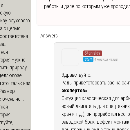
ти
работы и дале по которым уже проводил
ескую
изу слухового
а с целью
1 Answers
соответствия
а...
тная
Stanislav
тория
Нужно
Staff
4 месяца назад
лить природу
Здравствуйте.
целлюлозе .
Рады приветствовать вас на сай
 это, тальк или
экспертов»
.
 Размер
Ситуация классическая для арб
 очень не...
новый двигатель для спецтехники
тная
кран и т.д.), он проработал всег
тория
заводской брак, дефект монтаж
вуйте,
Арбитражный суд в таких делах