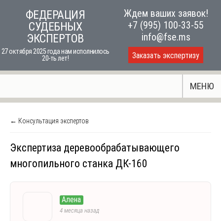
Skip
Ждем ваших заявок!
ФЕДЕРАЦИЯ
to
+7 (995) 100-33-55
СУДЕБНЫХ
content
info@fse.ms
ЭКСПЕРТОВ
27 октября 2025 года нам исполнилось
Заказать экспертизу
20-ть лет!
МЕНЮ
← Консультация экспертов
Экспертиза деревообрабатывающего
многопильного станка ДК-160
Алена
4 месяца назад