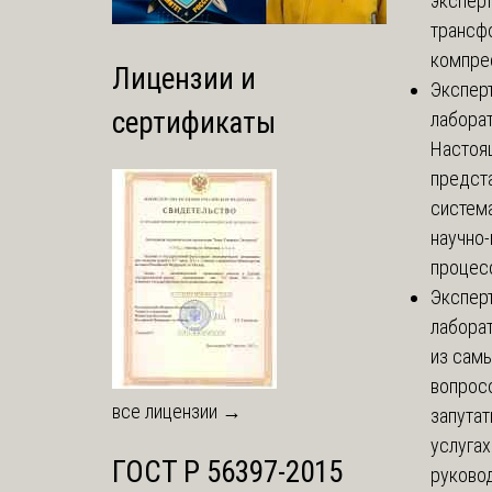
экспер
трансф
компре
Лицензии и
Экспер
сертификаты
лабора
Настоя
предст
систем
научно
процесс
Экспер
лабора
из сам
вопросо
все лицензии →
запутат
услугах
ГОСТ Р 56397-2015
руково