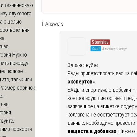
ти техническую
изу слухового
а с целью
1 Answers
соответствия
а...
Stanislav
тная
Staff
4 месяца назад
тория
Нужно
лить природу
Здравствуйте.
целлюлозе .
Рады приветствовать вас на с
 это, тальк или
экспертов»
.
 Размер соринок
БАДы и спортивные добавки – 
...
контролирующие органы предъ
тная
заявленное на этикетке содерж
тория
коллагена не соответствует р
вуйте,
данные, необходимо провести
димо провести
веществ в добавках
. Ниже о