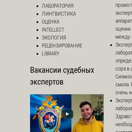
провес
ЛАБОРАТОРИЯ
эксперт
ЛИНГВИСТИКА
аппарат
ОЦЕНКА
оценки 
INTELLECT
между з
ЭКОЛОГИЯ
Экспер
РЕЦЕНЗИРОВАНИЕ
лабора
LIBRARY
опреде
Вакансии судебных
сора в 
Силикон
экспертов
смола.
очень не
Экспер
лабора
Здравст
необхо