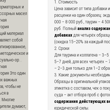
тизу
1. Стоимость
орматорных и
Цена зависит от типа добавки
ссорных масел
расценки на один образец: экди
тная
000 – 8 000 руб., таурин – 4 50
тория
руб. Полный
анализ содержа
щий материал
добавках
для четырёх образцо
авляет собой
(скидка 15–20% за каждый по
атизированное,
2. Сроки
-методическое и
Для таурина и коллагена – 3–5
уально-ор...
5–7 дней, для всех четырёх – 
тная
– 2–3 дня только для 1–2 обра
тория
Это один
3. Какие документы необходи
ых важных
Образцы в оригинальной упаков
в, чтобы не
этикетка с составом, чек о по
ься в
суда – акт отбора проб с фото
. Многие
содержания действующих в
дители думают,
юридической силы.