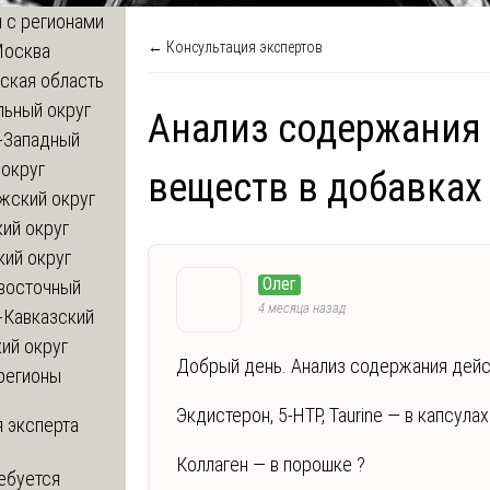
 с регионами
← Консультация экспертов
Москва
ская область
льный округ
Анализ содержания
-Западный
округ
веществ в добавках
жский округ
ий округ
кий округ
Олег
восточный
4 месяца назад
-Кавказский
ий округ
Добрый день. Анализ содержания дейс
регионы
Экдистерон, 5-HTP, Taurine — в капсулах
 эксперта
Коллаген — в порошке ?
ебуется