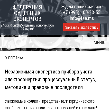
Skip
Ждем ваших заявок!
ФЕДЕРАЦИЯ
to
+7 (995) 100-33-55
СУДЕБНЫХ
content
info@fse.ms
ЭКСПЕРТОВ
27 октября 2025 года нам исполнилось
Заказать экспертизу
20-ть лет!
МЕНЮ
ЭНЕРГЕТИКА
Независимая экспертиза прибора учета
электроэнергии: процессуальный статус,
методика и правовые последствия
Уважаемые коллеги, представители юридического
сообщества, руководители организаций и граждане!