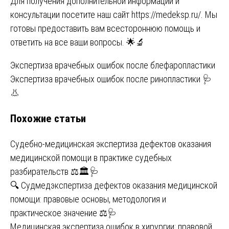
Для получения дополнительной информации и
консультации посетите наш сайт
https://medeksp.ru/
. Мы
готовы предоставить вам всестороннюю помощь и
ответить на все ваши вопросы. 🌟🔬
Навигация
Экспертиза врачебных ошибок после блефаропластики
Экспертиза врачебных ошибок после ринопластики 🩺
по
👃
записям
Похожие статьи
Судебно-медицинская экспертиза дефектов оказания
медицинской помощи в практике судебных
разбирательств ⚖️🏛️🩺
🔍 Судмедэкспертиза дефектов оказания медицинской
помощи: правовые основы, методология и
практическое значение ⚖️🩺
Медицинская экспертиза ошибок в хирургии: правовой