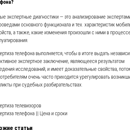
ефона?
ые экспертные диагностики ― это анализирование экспертам
роведами основного функционала и тех. характеристик моби
ойств, а также, какие изменения произошли с ними в процесс
луатирования.
ертиза телефона выполняется, чтобы в итоге выдать независ
ктивное экспертное заключение, являющееся результатом
едения исследований, и имеет доказательные свойства, пото
потребителям очень часто приходится урегулировать возникш
ликты при судебных разбирательствах.
вигация
ертиза телевизоров
ертиза телефона || Цена и сроки
ожие статьи