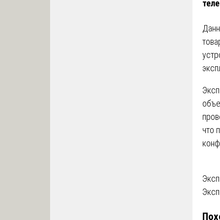
тел
Данн
това
устр
эксп
Эксп
объе
пров
что 
конф
На
Эксп
Эксп
по
Пох