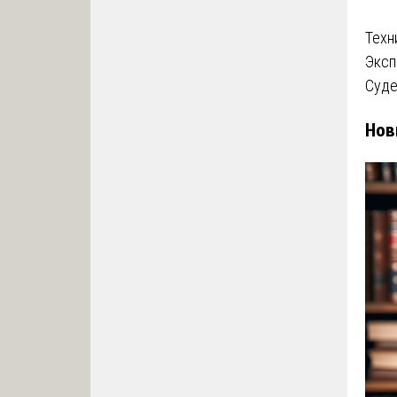
за
Техн
Эксп
Суде
Нов