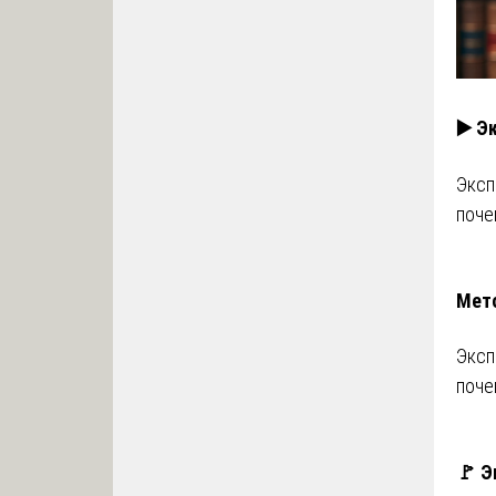
▶️ Э
Эксп
поче
Мето
Эксп
поче
🚩 Э