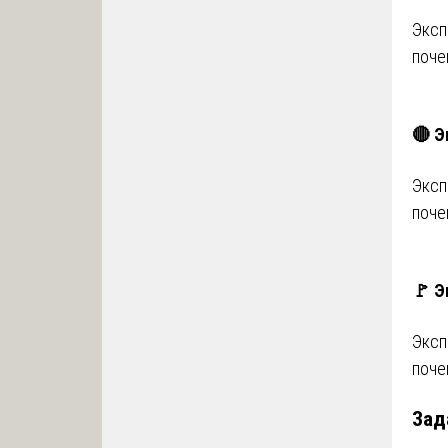
Эксп
поче
🔴 Э
Эксп
поче
🚩 Э
Эксп
поче
Зад