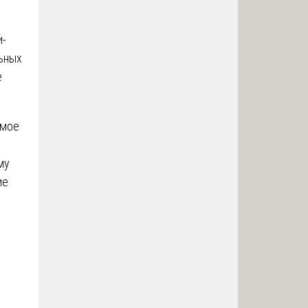
и-
льных
е
имое
му
ие