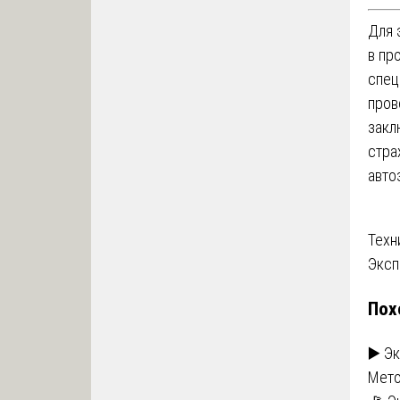
Для 
в пр
спец
пров
закл
стра
авто
На
Техн
Эксп
по
Пох
за
▶️ Э
Мето