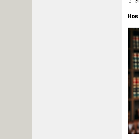
🚩 Э
Нов