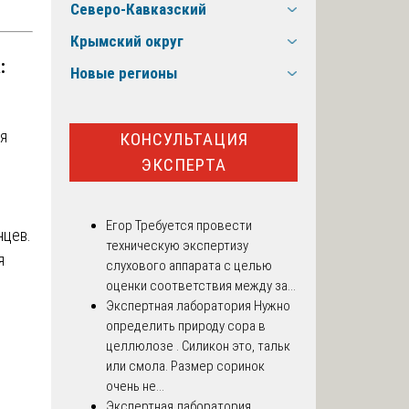
Северо-Кавказский
Крымский округ
:
Новые регионы
я
КОНСУЛЬТАЦИЯ
ЭКСПЕРТА
Егор
Требуется провести
нцев.
техническую экспертизу
я
слухового аппарата с целью
оценки соответствия между за...
Экспертная лаборатория
Нужно
определить природу сора в
целлюлозе . Силикон это, тальк
или смола. Размер соринок
очень не...
е
Экспертная лаборатория