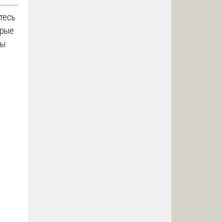
тесь
орые
ты