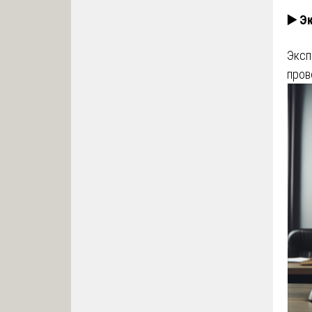
▶️ Э
Эксп
пров