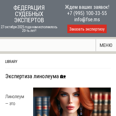
Skip
Ждем ваших заявок!
ФЕДЕРАЦИЯ
to
+7 (995) 100-33-55
СУДЕБНЫХ
content
info@fse.ms
ЭКСПЕРТОВ
27 октября 2025 года нам исполнилось
Заказать экспертизу
20-ть лет!
МЕНЮ
LIBRARY
Экспертиза линолеума 🏡
Линолеум
— это