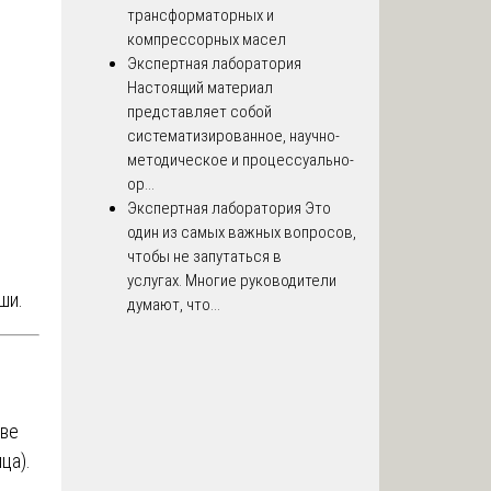
трансформаторных и
компрессорных масел
Экспертная лаборатория
Настоящий материал
представляет собой
систематизированное, научно-
методическое и процессуально-
ор...
Экспертная лаборатория
Это
один из самых важных вопросов,
чтобы не запутаться в
услугах. Многие руководители
ши.
думают, что...
иве
ца).