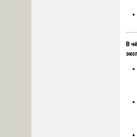
В ч
экс