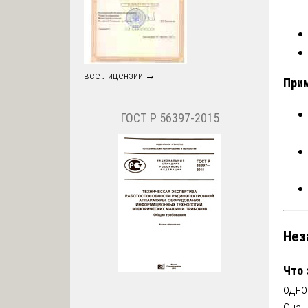
все лицензии →
Прим
ГОСТ Р 56397-2015
Нез
Что
одно
Она 